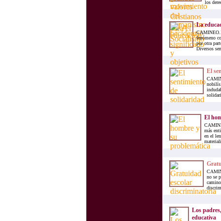
los dere
La educac
CAMINEO.INFO
fenómeno com
por otra par
Diversos sen
El se
CAMINE
nobilís
indudab
solidar
El hom
CAMINEO
más enti
en el le
materiali
Gratu
CAMINE
no se p
caminos
discrim
Los padres,
educativa