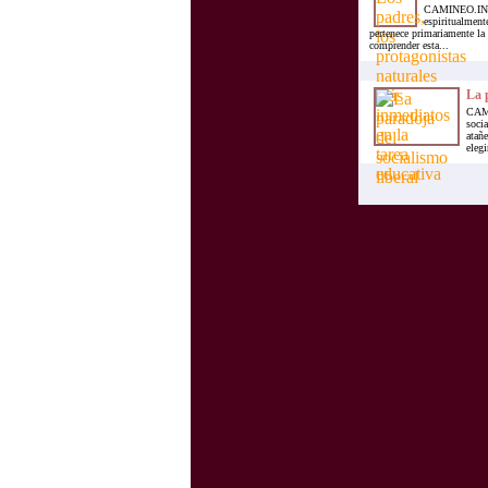
CAMINEO.INFO.
espiritualment
pertenece primariamente la 
comprender esta...
La p
CAMI
socia
atañ
elegi