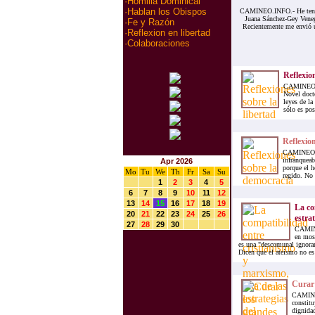
·
Homilia Dominical
·
Hablan los Obispos
CAMINEO.INFO.- He tenido
Juana Sánchez-Gey Venega
·
Fe y Razón
Recientemente me envió u
·
Reflexion en libertad
·
Colaboraciones
Reflexion
CAMINEO.IN
Novel docto
leyes de la
sólo es pos
Reflexio
CAMINEO.IN
infranqueab
Apr 2026
porque el h
Mo
Tu
We
Th
Fr
Sa
Su
regido. No 
1
2
3
4
5
6
7
8
9
10
11
12
13
14
15
16
17
18
19
La co
20
21
22
23
24
25
26
estrat
27
28
29
30
CAMINE
en mos
es una "descomunal ignoran
Dicen que el ateísmo no es 
Curar 
CAMINEO
constitu
dignidad