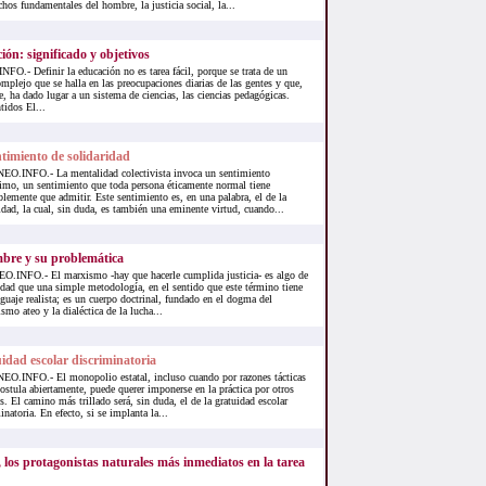
chos fundamentales del hombre, la justicia social, la...
ión: significado y objetivos
.- Definir la educación no es tarea fácil, porque se trata de un
plejo que se halla en las preocupaciones diarias de las gentes y que,
te, ha dado lugar a un sistema de ciencias, las ciencias pedagógicas.
tidos El...
ntimiento de solidaridad
O.INFO.- La mentalidad colectivista invoca un sentimiento
imo, un sentimiento que toda persona éticamente normal tiene
lemente que admitir. Este sentimiento es, en una palabra, el de la
idad, la cual, sin duda, es también una eminente virtud, cuando...
bre y su problemática
.INFO.- El marxismo -hay que hacerle cumplida justicia- es algo de
dad que una simple metodología, en el sentido que este término tiene
nguaje realista; es un cuerpo doctrinal, fundado en el dogma del
smo ateo y la dialéctica de la lucha...
idad escolar discriminatoria
O.INFO.- El monopolio estatal, incluso cuando por razones tácticas
ostula abiertamente, puede querer imponerse en la práctica por otros
. El camino más trillado será, sin duda, el de la gratuidad escolar
inatoria. En efecto, si se implanta la...
 los protagonistas naturales más inmediatos en la tarea