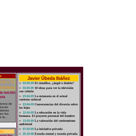
z
Javier Úbeda Ibáñez
»
El científico, ¿ángel o diablo?
03-05-09
»
10 ideas para ver la televisión
03-05-09
con criterio
 la noción
»
La eutanasia en el actual
ana
23-04-09
contexto cultural
iones de
»
Consecuencias del divorcio sobre
23-04-09
rezcan
los hijos
usiones
»
La educación en la vida
12-04-09
 en los
humana. El proyecto personal del hombre
 la...
»
La valoración del conformismo
13-03-09
ambiental
»
La iniciativa privada
07-03-09
ez
»
Escuela estatal y escuela privada
25-10-08
derecho