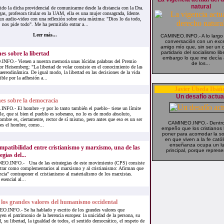
natural
 la dicha providencial de comunicarme desde la distancia con la Dra.
s, profesora titular en la UAM, ella es una mujer consagrada, Idente.
n audio-video con una reflexión sobre esta máxima: "Dios lo da todo,
nos pide todo". Me ha permitido entrar a...
Leer más...
CAMINEO.INFO.- A lo largo
conversación con un exc
amigo mío que, sin ser un 
partidario del socialismo libe
es sobre la libertad
embargo lo que me decía 
FO.- Vienen a nuestra memoria unas lúcidas palabras del Premio
de los...
r Heisemberg: "La libertad de volar consiste en el conocimiento de las
 aereodinámica. De igual modo, la libertad en las decisiones de la vida
ible por la adhesión a...
Javier Úbeda Ibáñ
Un desafío actua
nes sobre la democracia
FO.- El hombre –y por lo tanto también el pueblo– tiene un límite
le, que si bien el pueblo es soberano, no lo es de modo absoluto,
ombre es, ciertamente, rector de sí mismo, pero antes que eso es un ser
CAMINEO.INFO.- Dentro
es el hombre, como...
empeño que los cristianos
poner para acomodar la s
en que viven a la fe católi
enseñanza ocupa un l
mpatibilidad entre cristianismo y marxismo, una de las
principal, porque represe
egias del...
O.INFO.- Una de las estrategias de este movimiento (CPS) consiste
trar como complementarios al marxismo y al cristianismo: Afirman que
cia" contraponer el cristianismo al materialismo de los marxistas.
esencial al...
los grandes valores del humanismo occidental
.INFO.- Se ha hablado y escrito de los grandes valores que
yen el patrimonio de la herencia europea: la unicidad de la persona, su
, su libertad, la igualdad de todos, el sentido democrático, el respeto de