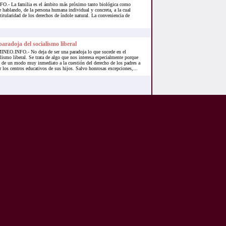
- La familia es el ámbito más próximo tanto biológica como
e hablando, de la persona humana individual y concreta, a la cual
titularidad de los derechos de índole natural. La conveniencia de
aradoja del socialismo liberal
NEO.INFO.- No deja de ser una paradoja lo que sucede en el
lismo liberal. Se trata de algo que nos interesa especialmente porque
e de un modo muy inmediato a la cuestión del derecho de los padres a
r los centros educativos de sus hijos. Salvo honrosas excepciones,...