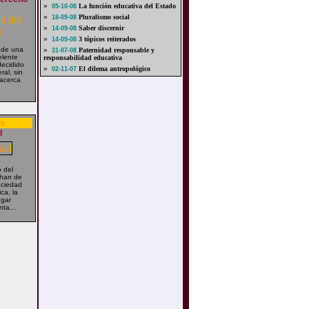
»
La función educativa del Estado
05-10-08
»
Pluralismo social
18-09-08
»
Saber discernir
14-09-08
»
3 tópicos reiterados
14-09-08
 de una
»
Paternidad responsable y
31-07-08
elente
responsabilidad educativa
decidido
»
El dilema antropológico
02-11-07
ral, sin
acerca
ez
l
 del
 han de
ociedad
ca, la
ugar
nta...