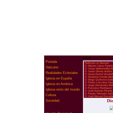
www
Portada
·
Reflexión en libertad
·
D. Alberto López Palan
Vaticano
·
D. Cesar Valdeolmillos 
·
D. Javier Úbeda Ibáñez
Realidades Eclesiales
·
D. Jesús Asensi Vendrel
·
D. Desiderio Parrilla Mar
Iglesia en España
·
D. Diego Quiñones Est
·
D. Pedro Luis Llera Vá
Iglesia en América
·
D. Jorge Hernández Mol
·
D. Francisco Rodríguez
Iglesia resto del mundo
·
D. José Antonio Pineda
·
D. Pepita Taboada Jaé
Cultura
·
D. José Manuel Gonzál
Dio
Sociedad