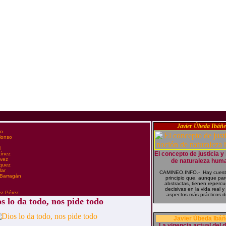
Javier Úbeda Ibáñe
co
Alonso
l
El concepto de justicia y
tínez
évez
de naturaleza hum
zquez
lar
CAMINEO.INFO.- Hay cuest
 Barragán
principio que, aunque pa
abstractas, tienen reperc
n
decisivas en la vida real y
ez Pérez
aspectos más prácticos de
s lo da todo, nos pide todo
Javier Úbeda Ibáñ
La vigencia actual del 