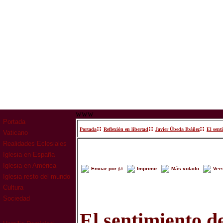
www
Portada
::
::
::
Portada
Reflexión en libertad
Javier Úbeda Ibáñez
El sent
Vaticano
Realidades Eclesiales
Iglesia en España
Iglesia en América
Enviar por @
Imprimir
Más votado
Ver
Iglesia resto del mundo
Cultura
Sociedad
El sentimiento d