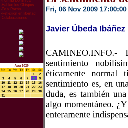
·
Homilia Dominical
·
Hablan los Obispos
Fri, 06 Nov 2009 17:00:00
·
Fe y Razón
·
Reflexion en libertad
·
Colaboraciones
Javier Úbeda Ibáñez
CAMINEO.INFO.- La
sentimiento nobilís
Aug 2026
Mo
Tu
We
Th
Fr
Sa
Su
éticamente normal t
1
2
3
4
5
6
7
8
9
sentimiento es, en una
10
11
12
13
14
15
16
17
18
19
20
21
22
23
duda, es también una
24
25
26
27
28
29
30
31
algo momentáneo. ¿Y q
enteramente indispensa