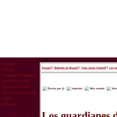
www
Portada
::
::
::
Portada
Reflexión en libertad
Jesús Asensi Vendrell
Los gu
Vaticano
Realidades Eclesiales
Iglesia en España
Iglesia en América
Enviar por @
Imprimir
Más votado
Ver
Iglesia resto del mundo
Cultura
Sociedad
Los guardianes 