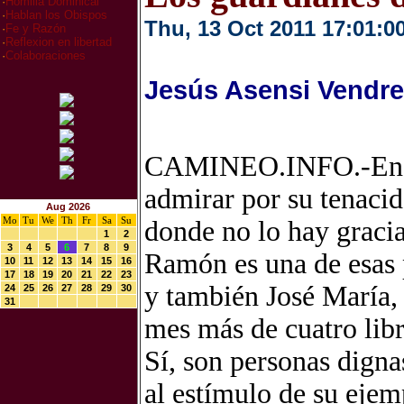
·
Homilia Dominical
·
Hablan los Obispos
Thu, 13 Oct 2011 17:01:0
·
Fe y Razón
·
Reflexion en libertad
·
Colaboraciones
Jesús Asensi Vendre
CAMINEO.INFO.-En est
admirar por su tenacid
Aug 2026
Mo
Tu
We
Th
Fr
Sa
Su
donde no lo hay gracia
1
2
3
4
5
6
7
8
9
Ramón es una de esas p
10
11
12
13
14
15
16
17
18
19
20
21
22
23
y también José María, 
24
25
26
27
28
29
30
31
mes más de cuatro libr
Sí, son personas digna
al estímulo de su ejemp