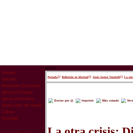
www
Portada
::
::
::
Portada
Reflexión en libertad
Jesús Asensi Vendrell
La otra
Vaticano
Realidades Eclesiales
Iglesia en España
Iglesia en América
Enviar por @
Imprimir
Más votado
Ver
Iglesia resto del mundo
Cultura
Sociedad
La otra crisis: D