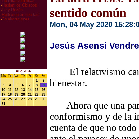
·
Homilia Dominical
·
Hablan los Obispos
sentido común
·
Fe y Razón
·
Reflexion en libertad
·
Colaboraciones
Mon, 04 May 2020 15:28:
Jesús Asensi Vendre
El relativismo campa
Aug 2026
Mo
Tu
We
Th
Fr
Sa
Su
bienestar.
1
2
3
4
5
6
7
8
9
10
11
12
13
14
15
16
17
18
19
20
21
22
23
24
25
26
27
28
29
30
Ahora que una pande
31
conformismo y de la
i
cuenta de que no todo 
ante el parecer de uno