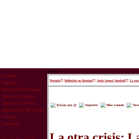
www
Portada
::
::
::
Portada
Reflexión en libertad
Jesús Asensi Vendrell
La otr
Vaticano
Realidades Eclesiales
Iglesia en España
Iglesia en América
Enviar por @
Imprimir
Más votado
Ver
Iglesia resto del mundo
Cultura
Sociedad
La otra crisis: L