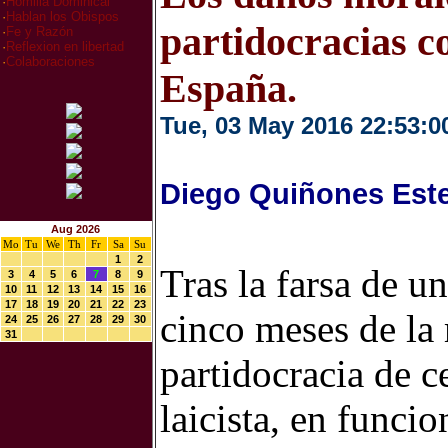
·
Homilia Dominical
·
Hablan los Obispos
partidocracias c
·
Fe y Razón
·
Reflexion en libertad
·
Colaboraciones
España.
Tue, 03 May 2016 22:53:0
Diego Quiñones Est
Aug 2026
Mo
Tu
We
Th
Fr
Sa
Su
1
2
Tras la farsa de un
3
4
5
6
7
8
9
10
11
12
13
14
15
16
17
18
19
20
21
22
23
cinco meses de la
24
25
26
27
28
29
30
31
partidocracia de c
laicista, en funci