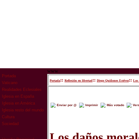
www
Portada
::
::
::
Portada
Reflexión en libertad
Diego Quiñones Estévez
Los 
Vaticano
Realidades Eclesiales
Iglesia en España
Iglesia en América
Enviar por @
Imprimir
Más votado
Ver
Iglesia resto del mundo
Cultura
Sociedad
Los daños morale