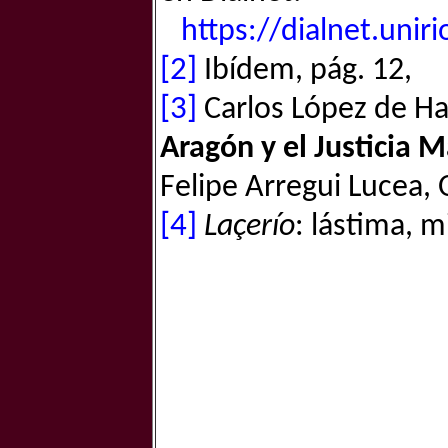
https://dialnet.unir
[2]
Ibídem, pág. 12,
[3]
Carlos López de H
Aragón y el Justicia 
Felipe Arregui Lucea, O
[4]
Laçerío
: lástima, m