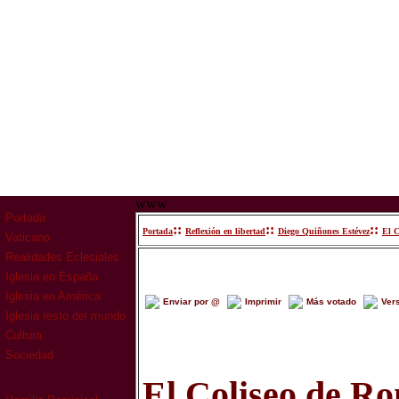
www
Portada
::
::
::
Portada
Reflexión en libertad
Diego Quiñones Estévez
El C
Vaticano
Realidades Eclesiales
Iglesia en España
Iglesia en América
Enviar por @
Imprimir
Más votado
Ver
Iglesia resto del mundo
Cultura
Sociedad
El Coliseo de Ro