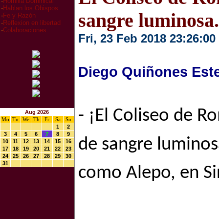
·
Homilia Dominical
·
Hablan los Obispos
sangre luminosa.
·
Fe y Razón
·
Reflexion en libertad
·
Colaboraciones
Fri, 23 Feb 2018 23:26:00
Diego Quiñones Est
- ¡El Coliseo de R
Aug 2026
Mo
Tu
We
Th
Fr
Sa
Su
1
2
3
4
5
6
7
8
9
de sangre luminosa
10
11
12
13
14
15
16
17
18
19
20
21
22
23
24
25
26
27
28
29
30
31
como Alepo, en Si