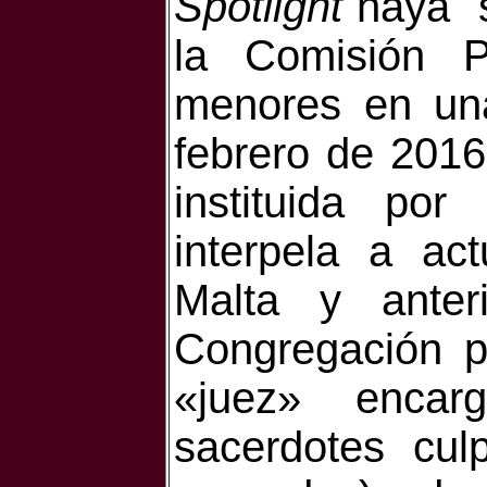
Spotlight
haya s
la Comisión P
menores en una
febrero de 2016 
instituida po
interpela a ac
Malta y anter
Congregación p
«juez» enca
sacerdotes cul