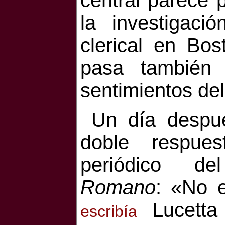
central parece 
la investigaci
clerical en Bo
pasa también 
sentimientos del
Un día despu
doble respue
periódico d
Romano
: «No e
Lucetta 
escribía