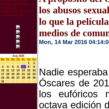
·
Homilia Dominical
·
Hablan los Obispos
los abusos sexual
·
Fe y Razón
·
Reflexion en libertad
·
Colaboraciones
lo que la películ
medios de comun
Mon, 14 Mar 2016 04:14:0
Aug 2026
Mo
Tu
We
Th
Fr
Sa
Su
1
2
3
4
5
6
7
8
9
Nadie esperaba
10
11
12
13
14
15
16
17
18
19
20
21
22
23
24
25
26
27
28
29
30
Óscares de 201
31
los eufóricos
octava edición 