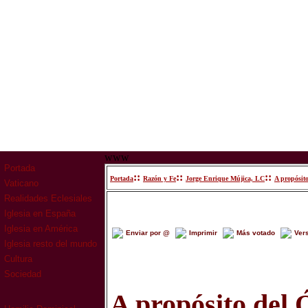
www
Portada
::
::
::
Portada
Razón y Fe
Jorge Enrique Mújica, LC
A propósito
Vaticano
Realidades Eclesiales
Iglesia en España
Iglesia en América
Enviar por @
Imprimir
Más votado
Ver
Iglesia resto del mundo
Cultura
Sociedad
A propósito del 