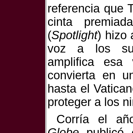
referencia que 
cinta premia
(
Spotlight
) hizo
voz a los sup
amplifica esa
convierta en u
hasta el Vatica
proteger a los ni
C
orría el a
Globe
publicó 