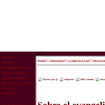
www
Portada
::
::
::
Portada
Colaboraciones
La Jamba de la Casa
Sobre el eva
Vaticano
Realidades Eclesiales
Iglesia en España
Iglesia en América
Enviar por @
Imprimir
Más votado
Ver
Iglesia resto del mundo
Cultura
Sociedad