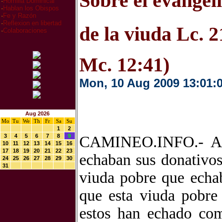
Sobre el evangeli
·
Homilia Dominical
·
Hablan los Obispos
·
Fe y Razón
·
Reflexion en libertad
de la viuda Lc. 
·
Colaboraciones
Mc. 12:41)
Mon, 10 Aug 2009 13:01:
Aug 2026
Mo
Tu
We
Th
Fr
Sa
Su
1
2
3
4
5
6
7
8
9
CAMINEO.INFO.- Alz
10
11
12
13
14
15
16
17
18
19
20
21
22
23
echaban sus donativos
24
25
26
27
28
29
30
31
viuda pobre que echab
que esta viuda pobre
estos han echado com