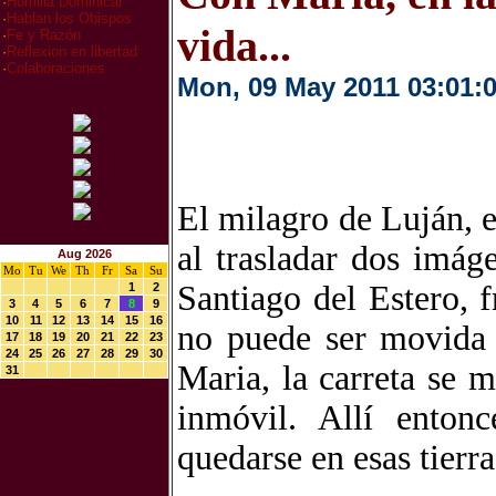
·
Homilia Dominical
·
Hablan los Obispos
vida...
·
Fe y Razón
·
Reflexion en libertad
·
Colaboraciones
Mon, 09 May 2011 03:01:
El milagro de Luján, 
al trasladar dos imá
Aug 2026
Mo
Tu
We
Th
Fr
Sa
Su
Santiago del Estero, f
1
2
3
4
5
6
7
8
9
10
11
12
13
14
15
16
no puede ser movida
17
18
19
20
21
22
23
24
25
26
27
28
29
30
Maria, la carreta se 
31
inmóvil. Allí ento
quedarse en esas tierras