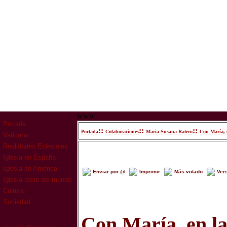
www
Portada
::
::
::
Portada
Colaboraciones
Maria Susana Ratero
Con María, e
Vaticano
Realidades Eclesiales
Iglesia en España
Iglesia en América
Enviar por @
Imprimir
Más votado
Ver
Iglesia resto del mundo
Cultura
Sociedad
Con María, en la