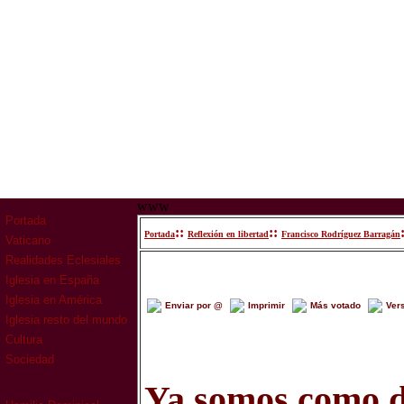
www
Portada
::
::
Portada
Reflexión en libertad
Francisco Rodríguez Barragán
Vaticano
Realidades Eclesiales
Iglesia en España
Iglesia en América
Enviar por @
Imprimir
Más votado
Ver
Iglesia resto del mundo
Cultura
Sociedad
Ya somos como di