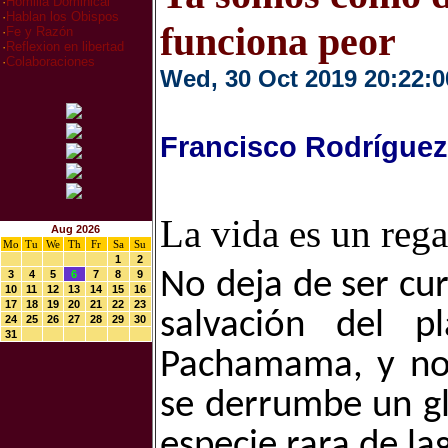
·
Homilia Dominical
·
Hablan los Obispos
funciona peor
·
Fe y Razón
·
Reflexion en libertad
·
Colaboraciones
Wed, 30 Oct 2019 20:22:0
Francisco Rodríguez
La vida es un rega
Aug 2026
Mo
Tu
We
Th
Fr
Sa
Su
1
2
No deja de ser cu
3
4
5
6
7
8
9
10
11
12
13
14
15
16
17
18
19
20
21
22
23
salvación del p
24
25
26
27
28
29
30
31
Pachamama, y nos
se derrumbe un gl
especie rara de la