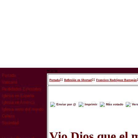
www
Portada
::
::
Portada
Reflexión en libertad
Francisco Rodríguez Barragán
Vaticano
Realidades Eclesiales
Iglesia en España
Iglesia en América
Enviar por @
Imprimir
Más votado
Ver
Iglesia resto del mundo
Cultura
Sociedad
Vio Dios que el