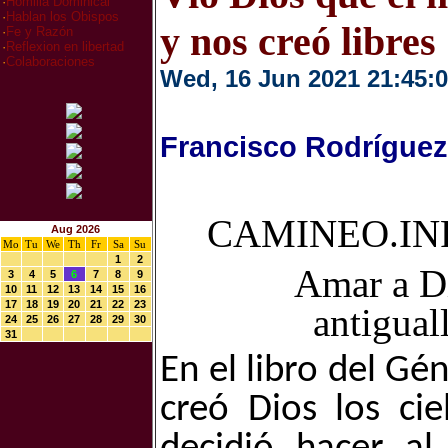
·
Homilia Dominical
·
Hablan los Obispos
y nos creó libres
·
Fe y Razón
·
Reflexion en libertad
·
Colaboraciones
Wed, 16 Jun 2021 21:45:
Francisco Rodríguez
CAMINEO.INF
Aug 2026
Mo
Tu
We
Th
Fr
Sa
Su
1
2
Amar a Di
3
4
5
6
7
8
9
10
11
12
13
14
15
16
17
18
19
20
21
22
23
antigual
24
25
26
27
28
29
30
31
En el libro del Gé
creó Dios los cie