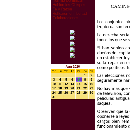
·
Homilia Dominical
·
Hablan los Obispos
CAMINEO
·
Fe y Razón
·
Reflexion en libertad
·
Colaboraciones
Los conjuntos b
izquierda son tér
La derecha sería
todos los que se 
Si han venido cr
dueños del capita
en establecer ley
se la reparten e
Aug 2026
como políticos, f
Mo
Tu
We
Th
Fr
Sa
Su
1
2
Las elecciones n
3
4
5
6
7
8
9
seguramente hará 
10
11
12
13
14
15
16
No hay más que v
17
18
19
20
21
22
23
24
25
26
27
28
29
30
de televisión, c
31
películas antigu
saquea.
Observen que la o
oponerse a leyes 
cargos bien rem
funcionamiento d