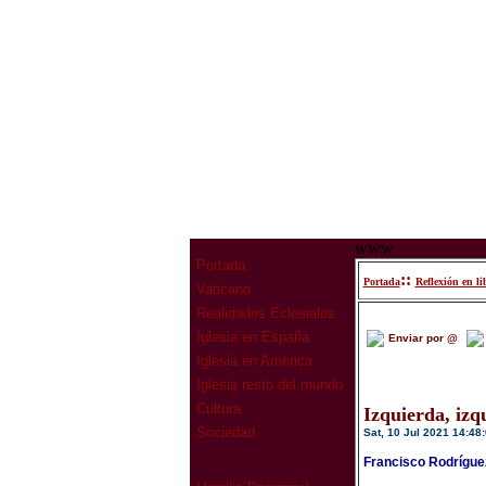
www
Portada
::
Portada
Reflexión en li
Vaticano
Realidades Eclesiales
Iglesia en España
Enviar por @
Iglesia en América
Iglesia resto del mundo
Cultura
Izquierda, izq
Sociedad
Sat, 10 Jul 2021 14:48
Francisco Rodrígue