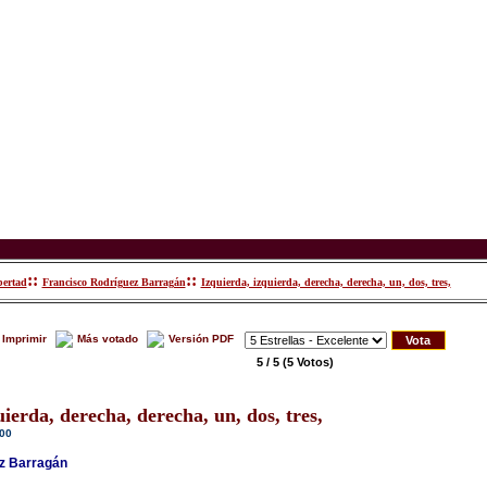
::
::
bertad
Francisco Rodríguez Barragán
Izquierda, izquierda, derecha, derecha, un, dos, tres,
Imprimir
Más votado
Versión PDF
5 / 5
(5 Votos)
uierda, derecha, derecha, un, dos, tres,
:00
z Barragán