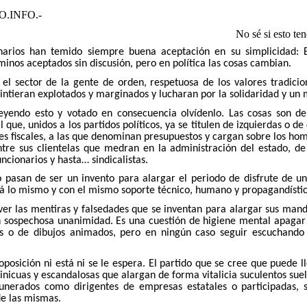
.INFO.-
No sé si esto te
inarios han temido siempre buena aceptación en su simplicidad: 
minos aceptados sin discusión, pero en política las cosas cambian.
 el sector de la gente de orden, respetuosa de los valores tradicio
sintieran explotados y marginados y lucharan por la solidaridad y un 
eyendo esto y votado en consecuencia olvídenlo. Las cosas son de
l que, unidos a los partidos políticos, ya se titulen de izquierdas o 
es fiscales, a las que denominan presupuestos y cargan sobre los homb
ntre sus clientelas que medran en la administración del estado, d
uncionarios y hasta… sindicalistas.
o pasan de ser un invento para alargar el periodo de disfrute de u
lo mismo y con el mismo soporte técnico, humano y propagandístico, 
er las mentiras y falsedades que se inventan para alargar sus mand
on sospechosa unanimidad. Es una cuestión de higiene mental apagar
as o de dibujos animados, pero en ningún caso seguir escuchando 
posición ni está ni se le espera. El partido que se cree que puede ll
inicuas y escandalosas que alargan de forma vitalicia suculentos suel
unerados como dirigentes de empresas estatales o participadas, 
e las mismas.