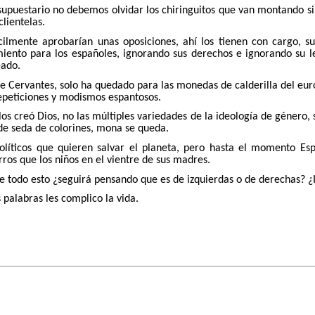
supuestario no debemos olvidar los chiringuitos que van montando s
clientelas.
fícilmente aprobarían unas oposiciones, ahí los tienen con cargo, 
iento para los españoles, ignorando sus derechos e ignorando su le
eado.
e Cervantes, solo ha quedado para las monedas de calderilla del eur
epeticiones y modismos espantosos.
os creó Dios, no las múltiples variedades de la ideología de género
de seda de colorines, mona se queda.
olíticos que quieren salvar el planeta, pero hasta el momento E
rros que los niños en el vientre de sus madres.
re todo esto ¿seguirá pensando que es de izquierdas o de derechas? ¿
 palabras les complico la vida.