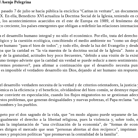
 Asenjo Pelegrina
sado 7 de julio se hacía pública la encíclica “Caritas in veritate”, un documento 
XX. En ella, Benedicto XVI actualiza la Doctrina Social de la Iglesia, teniendo en
, los acontecimientos acaecidos en el este de Europa en 1989, el fenómeno de l
 creciente, los países emergentes que obligan a redefinir las relaciones internacion
el desarrollo humano integral y no sólo el económico. Por ello, trata del derecho a
lógico y la cuestión ecológica, concibiendo el medio ambiente no “como un depós
ser humano “para el bien de todos”; y todo ello, desde la luz del Evangelio y desde
pa que la caridad es “la vía maestra de la doctrina social de la Iglesia”. Junto a
y de la gratuidad, actitudes hoy poco frecuentes, “debido a una visión de la exis
ismo tiempo advierte que la caridad sin verdad se puede reducir a mero sentimiento
emos promover?, para afirmar a continuación que el desarrollo necesita punto
 es imposible el verdadero desarrollo sin Dios, dejando al ser humano sin respuesta
l desarrollo verdadero necesita de la verdad y de criterios orientadores, la justic
ómica es la eficiencia y el beneficio, olvidándose del bien común, se destruye riqu
 se convierte en especulación, cuando los flujos migratorios no se gestionan adec
stos problemas, que generan desigualdades y nuevas pobrezas, el Papa reclama “u
 hombres y los pueblos.
eto por el don sagrado de la vida, que “en modo alguno puede separarse de las c
gualmente el derecho a la libertad religiosa, pues la violencia y, sobre todo, e
más la implantación de “una civilización de la economía”, de “formas de econ
es dirigen el mercado que sean “personas abiertas al don recíproco”, impriman u
ones y propicien políticas “que promuevan la centralidad de la familia”.