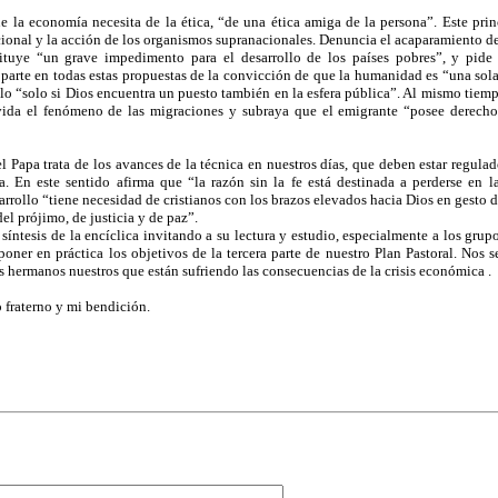
ue la economía necesita de la ética, “de una ética amiga de la persona”. Este princ
ional y la acción de los organismos supranacionales. Denuncia el acaparamiento de 
ituye “un grave impedimento para el desarrollo de los países pobres”, y pide
a parte en todas estas propuestas de la convicción de que la humanidad es “una sola
llo “solo si Dios encuentra un puesto también en la esfera pública”. Al mismo tiemp
lvida el fenómeno de las migraciones y subraya que el emigrante “posee derecho
el Papa trata de los avances de la técnica en nuestros días, que deben estar regula
a. En este sentido afirma que “la razón sin la fe está destinada a perderse en 
arrollo “tiene necesidad de cristianos con los brazos elevados hacia Dios en gesto 
l prójimo, de justicia y de paz”.
síntesis de la encíclica invitando a su lectura y estudio, especialmente a los gru
poner en práctica los objetivos de la tercera parte de nuestro Plan Pastoral. Nos s
s hermanos nuestros que están sufriendo las consecuencias de la crisis económica .
 fraterno y mi bendición.