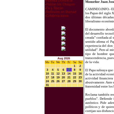
·
Homilia Dominical
Monseñor Juan José
·
Hablan los Obispos
·
Fe y Razón
CAMINEO.INFO.- El pa
·
Reflexion en libertad
los Papas del siglo 
·
Colaboraciones
dos últimas décadas
liberalismo económico
El documento aborda 
del desarrollo tecno
creada” confiada al 
sentido afirma el Pa
experiencia del don 
utilidad”. Pero al m
tipo de hombre quer
transcendencia, pues
Aug 2026
de la vida.
Mo
Tu
We
Th
Fr
Sa
Su
1
2
3
4
5
6
7
8
9
El Papa subraya que e
10
11
12
13
14
15
16
de la actividad econ
17
18
19
20
21
22
23
actividad financiera
24
25
26
27
28
29
30
abusivamente. Ante e
31
fraternidad entre los
Reclama también resp
pueblos”. Defiende i
auténtico. Pide ade
políticos y de quien
corrijan sus disfunci