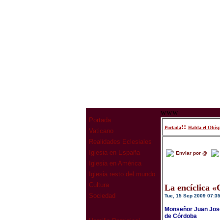
www
Portada
::
Portada
Habla el Obis
Vaticano
Realidades Eclesiales
Iglesia en España
Enviar por @
Iglesia en América
Iglesia resto del mundo
Cultura
La encíclica «C
Sociedad
Tue, 15 Sep 2009 07:3
Monseñor Juan José 
de Córdoba