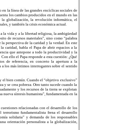
en la línea de las grandes encíclicas sociales de
 cuenta los cambios producidos en el mundo en las
a globalización, la revolución informática, el
ales, y también la crisis económica actual.
 la vida y a la libertad religiosa, la ambigüedad
ito de recursos materiales”, sino como “palabra
 la perspectiva de la caridad y la verdad. En este
 la caridad, habla el Papa de abrir espacios a la
tencia que antepone a todo la productividad y la
. Con ello el Papa responde a esta cuestión: ¿Qué
s de referencia, en concreto la apertura a la
 a los más íntimos interrogantes sobre el sentido
ia y el bien común. Cuando el “objetivo exclusivo”
eza y se crea pobreza. Otro tanto sucede cuando la
uadamente y los recursos de la tierra se explotan
na nueva síntesis humanista”, fundamentada en la
uestiones relacionadas con el desarrollo de los
l terrorismo fundamentalista frena el desarrollo
omía solidaria” y demanda de los responsables
na orientación personalista a la globalización,