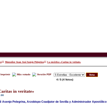
::
::
po
Monseñor Juan José Asenjo Pelegrina
La encíclica «Caritas in veritate»
Imprimir
Más votado
Versión PDF
4 / 5
(4 Votos)
aritas in veritate»
5:00
Asenjo Pelegrina, Arzobispo Coadjutor de Sevilla y Administrador Apostólico