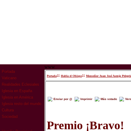
www
Portada
::
::
Portada
Habla el Obispo
Monseñor Juan José Asenjo Pelegri
Vaticano
Realidades Eclesiales
Iglesia en España
Iglesia en América
Enviar por @
Imprimir
Más votado
Ver
Iglesia resto del mundo
Cultura
Sociedad
Premio ¡Bravo!