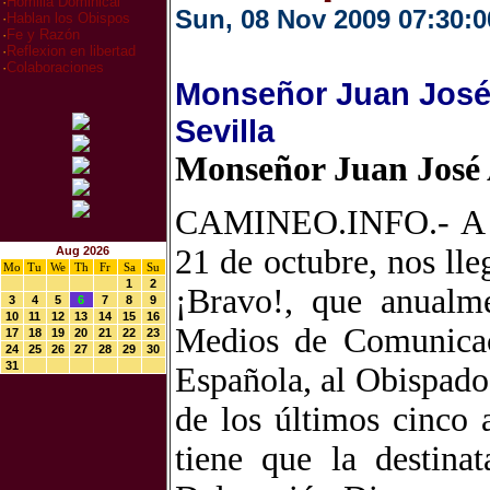
·
Homilia Dominical
Sun, 08 Nov 2009 07:30:0
·
Hablan los Obispos
·
Fe y Razón
·
Reflexion en libertad
·
Colaboraciones
Monseñor Juan José 
Sevilla
Monseñor Juan José 
CAMINEO.INFO.- A úl
21 de octubre, nos lle
Aug 2026
Mo
Tu
We
Th
Fr
Sa
Su
1
2
¡Bravo!, que anualm
3
4
5
6
7
8
9
10
11
12
13
14
15
16
Medios de Comunicac
17
18
19
20
21
22
23
24
25
26
27
28
29
30
31
Española, al Obispado
de los últimos cinco 
tiene que la destina