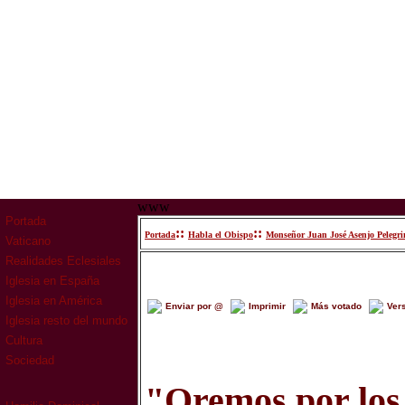
www
Portada
::
::
Portada
Habla el Obispo
Monseñor Juan José Asenjo Pelegri
Vaticano
Realidades Eclesiales
Iglesia en España
Iglesia en América
Enviar por @
Imprimir
Más votado
Ver
Iglesia resto del mundo
Cultura
Sociedad
"Oremos por los 