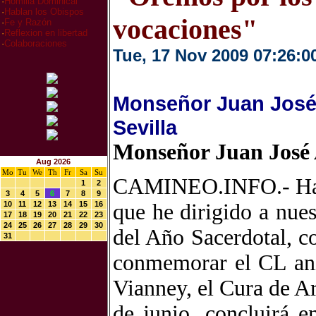
·
Homilia Dominical
·
Hablan los Obispos
vocaciones"
·
Fe y Razón
·
Reflexion en libertad
·
Colaboraciones
Tue, 17 Nov 2009 07:26:0
Monseñor Juan José 
Sevilla
Monseñor Juan José 
Aug 2026
Mo
Tu
We
Th
Fr
Sa
Su
CAMINEO.INFO.- Hace 
1
2
3
4
5
6
7
8
9
10
11
12
13
14
15
16
que he dirigido a nue
17
18
19
20
21
22
23
24
25
26
27
28
29
30
del Año Sacerdotal, 
31
conmemorar el CL ani
Vianney, el Cura de A
de junio, concluirá e