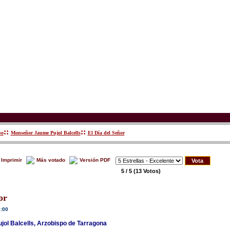
::
::
po
Monseñor Jaume Pujol Balcells
El Día del Señor
Imprimir
Más votado
Versión PDF
5 / 5
(13 Votos)
r
6:00
ol Balcells, Arzobispo de Tarragona