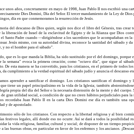
unos años, concretamente en mayo de 1998, Juan Pablo II nos escribió una carta a
ecisamente Dies Domini, Día del Señor. El tercer mandamiento de la Ley de Dios p
ingos, día en que conmemoramos la resurrección de Jesús.
ria del descanso de Dios quien, según nos dice el libro del Génesis, tras crear t
a liberación de Israel de la esclavitud de Egipto y de la Alianza que Dios cont
 el Santo Padre cuando —dirigiéndose a los sacerdotes que le acompañaban en la
nsar. Jesús mismo, con su autoridad divina, reconoce la santidad del sábado y da 
, y no el hombre para el sábado”.
do, que es lo que manda la Biblia, ha sido sustituido por el del domingo, porque e
 la semana” evoca la primera creación; como “octavo día”, que sigue al sábado,
o. De esta manera se ha convertido, para los cristianos, en el primero de todos los d
a, da cumplimiento a la verdad espiritual del sábado judío y anuncia el descanso et
tamos aprender a santificar el domingo. Los cristianos santifican el domingo y 
, que tiene un papel principalísimo en la vida de la Iglesia; también absteniéndos
legría propia del día del Señor o la necesaria distensión de la mente y del cuerpo.
s de gran utilidad social, a condición de que no creen hábitos perjudiciales para la
os recordaba Juan Pablo II en la carta Dies Domini ese día es también una op
dad y de apostolado.
rimonio sólo de los cristianos. Con respecto a la libertad religiosa y al bien com
as festivos legales, allí donde eso no ocurre. Así se dará a todos la posibilidad re
idar la vida religiosa, familiar, cultural y social; de disponer de un tiempo propicio
e a las buenas obras, en particular en favor de los enfermos y los ancianos. ¡De