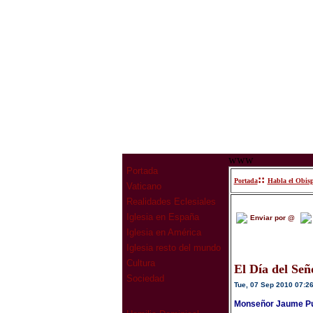
www
Portada
::
Portada
Habla el Obis
Vaticano
Realidades Eclesiales
Iglesia en España
Enviar por @
Iglesia en América
Iglesia resto del mundo
Cultura
El Día del Seño
Sociedad
Tue, 07 Sep 2010 07:2
Monseñor Jaume Puj