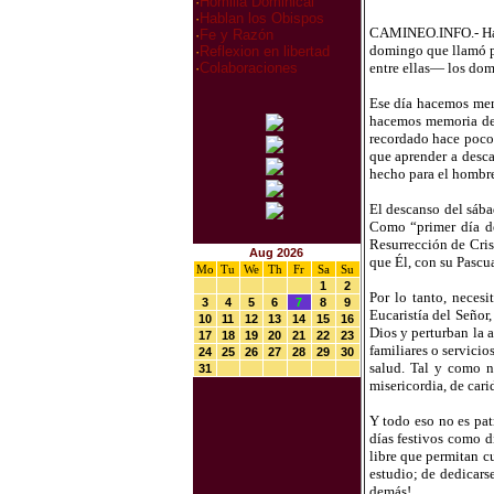
·
Homilia Dominical
·
Hablan los Obispos
CAMINEO.INFO.- Hace 
·
Fe y Razón
domingo que llamó pr
·
Reflexion en libertad
entre ellas— los dom
·
Colaboraciones
Ese día hacemos memo
hacemos memoria de l
recordado hace poco
que aprender a desca
hecho para el hombre
El descanso del sába
Como “primer día de
Resurrección de Crist
Aug 2026
que Él, con su Pascu
Mo
Tu
We
Th
Fr
Sa
Su
1
2
Por lo tanto, necesi
3
4
5
6
7
8
9
Eucaristía del Señor
10
11
12
13
14
15
16
Dios y perturban la a
17
18
19
20
21
22
23
familiares o servicio
24
25
26
27
28
29
30
salud. Tal y como n
31
misericordia, de cari
Y todo eso no es pat
días festivos como dí
libre que permitan cu
estudio; de dedicars
demás!