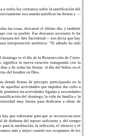
 todos los cristianos sobre la santificación del
recisamente nos manda santificar las fiestas y —
odas las cosas, descansó el último día, y también
rajo con su pueblo. Ese descanso necesario lo ha
 clausura del Año Sacerdotal— nos decía que hay
una interpretación auténtica: “El sábado ha sido
l domingo es el día de la Resurrección de Cristo.
 significa la nueva creación inaugurada con la
ías y de todas las fiestas: el día del Señor, en el
erno del hombre en Dios.
las demás fiestas de precepto participando en la
e de aquellas actividades que impiden dar culto a
 Se permiten las actividades ligadas a necesidades
 santificación del domingo, la vida de familia y la
ortunidad muy buena para dedicarse a obras de
ún hay que esforzarse para que se reconozcan esos
al de disfrutar del reposo suficiente y del tiempo
 para la meditación, la reflexión, el silencio y el
scansamos más y mejor cuando nos ocupamos de los