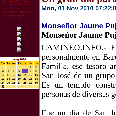
·
Homilia Dominical
·
Hablan los Obispos
Mon, 01 Nov 2010 07:22:
·
Fe y Razón
·
Reflexion en libertad
·
Colaboraciones
Monseñor Jaume Pujo
Monseñor Jaume Pujo
CAMINEO.INFO.- El 
personalmente en Barc
Aug 2026
Mo
Tu
We
Th
Fr
Sa
Su
Familia, ese tesoro a
1
2
3
4
5
6
7
8
9
San José de un grupo
10
11
12
13
14
15
16
17
18
19
20
21
22
23
Es un templo constr
24
25
26
27
28
29
30
31
personas de diversas g
Fue un día de San J