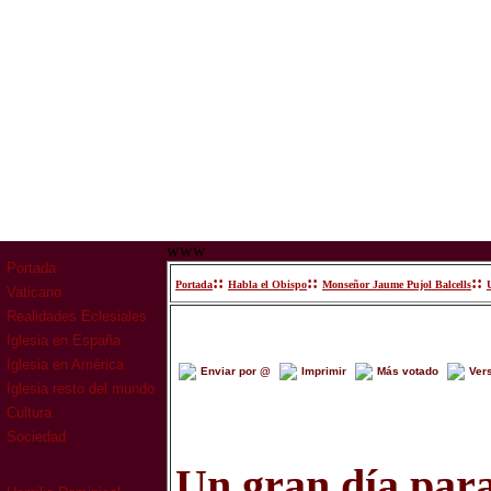
www
Portada
::
::
::
Portada
Habla el Obispo
Monseñor Jaume Pujol Balcells
Vaticano
Realidades Eclesiales
Iglesia en España
Iglesia en América
Enviar por @
Imprimir
Más votado
Ver
Iglesia resto del mundo
Cultura
Sociedad
Un gran día par