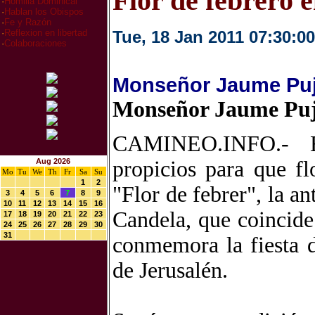
Flor de febrero e
·
Homilia Dominical
·
Hablan los Obispos
·
Fe y Razón
Tue, 18 Jan 2011 07:30:00
·
Reflexion en libertad
·
Colaboraciones
Monseñor Jaume Pujo
Monseñor Jaume Pujo
CAMINEO.INFO.- En 
Aug 2026
propicios para que fl
Mo
Tu
We
Th
Fr
Sa
Su
1
2
"Flor de febrer", la a
3
4
5
6
7
8
9
10
11
12
13
14
15
16
Candela, que coincide 
17
18
19
20
21
22
23
24
25
26
27
28
29
30
31
conmemora la fiesta d
de Jerusalén.