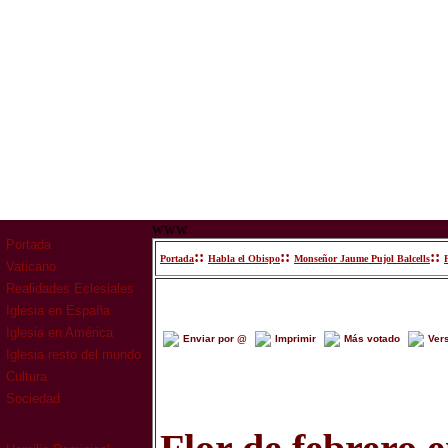
www
Portada
::
::
::
Portada
Habla el Obispo
Monseñor Jaume Pujol Balcells

Vaticano
Realidades Eclesiales
Iglesia en España
Iglesia en América
Enviar por @
Imprimir
Más votado
Ver
Iglesia resto del mundo
Cultura
Sociedad