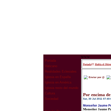
www
Portada
::
Portada
Habla el Obis
Vaticano
Realidades Eclesiales
Iglesia en España
Enviar por @
Iglesia en América
Iglesia resto del mundo
Cultura
Por encima de 
Sociedad
Sat, 30 Jul 2011 07:40:
Monseñor Jaume Puj
Monseñor Jaume Puj