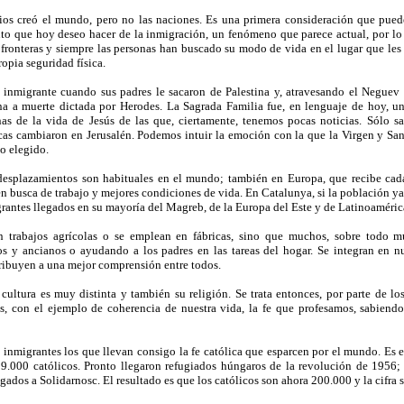
 creó el mundo, pero no las naciones. Es una primera consideración que pued
nto que hoy deseo hacer de la inmigración, un fenómeno que parece actual, por lo 
ronteras y siempre las personas han buscado su modo de vida en el lugar que les 
ropia seguridad física.
 inmigrante cuando sus padres le sacaron de Palestina y, atravesando el Neguev y
na a muerte dictada por Herodes. La Sagrada Familia fue, en lenguaje de hoy, una
nas de la vida de Jesús de las que, ciertamente, tenemos pocas noticias. Sólo 
icas cambiaron en Jerusalén. Podemos intuir la emoción con la que la Virgen y San 
o elegido.
esplazamientos son habituales en el mundo; también en Europa, que recibe cad
en busca de trabajo y mejores condiciones de vida. En Catalunya, si la población ya
igrantes llegados en su mayoría del Magreb, de la Europa del Este y de Latinoaméric
trabajos agrícolas o se emplean en fábricas, sino que muchos, sobre todo muj
 y ancianos o ayudando a los padres en las tareas del hogar. Se integran en nu
ibuyen a una mejor comprensión entre todos.
ultura es muy distinta y también su religión. Se trata entonces, por parte de los
s, con el ejemplo de coherencia de nuestra vida, la fe que profesamos, sabiendo
 inmigrantes los que llevan consigo la fe católica que esparcen por el mundo. Es e
.000 católicos. Pronto llegaron refugiados húngaros de la revolución de 1956; l
gados a Solidarnosc. El resultado es que los católicos son ahora 200.000 y la cifra 