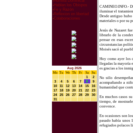
·
Homilia Dominical
·
Hablan los Obispos
CAMINEO.INFO.- Dios
·
Fe y Razón
iluminar el tratamie
·
Reflexion en libertad
Desde antiguo hubo f
·
Colaboraciones
materiales o por su p
Jesús de Nazaret fue
librarlo de la conde
pensar en esas esce
circunstancias polít
Moisés sacó al puebl
Hoy como ayer los d
llegadas la mayoría 
es gracias a los inm
Aug 2026
Mo
Tu
We
Th
Fr
Sa
Su
1
2
No sólo desempeñan 
3
4
5
6
7
8
9
acompañando a niños
10
11
12
13
14
15
16
humanidad que contr
17
18
19
20
21
22
23
24
25
26
27
28
29
30
En muchos casos su c
31
tiempo, de mostrarle
convence.
En ocasiones son los
pasado había unos 19
refugiados polacos li