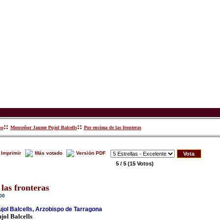
::
::
po
Monseñor Jaume Pujol Balcells
Por encima de las fronteras
Imprimir
Más votado
Versión PDF
5 / 5
(15 Votos)
las fronteras
00
ol Balcells, Arzobispo de Tarragona
ol Balcells