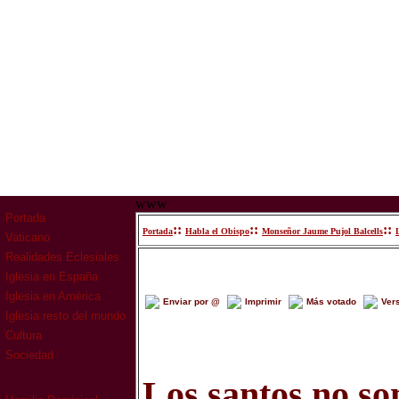
www
Portada
::
::
::
Portada
Habla el Obispo
Monseñor Jaume Pujol Balcells
Vaticano
Realidades Eclesiales
Iglesia en España
Iglesia en América
Enviar por @
Imprimir
Más votado
Ver
Iglesia resto del mundo
Cultura
Sociedad
Los santos no so