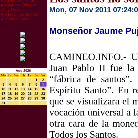
·
Homilia Dominical
·
Hablan los Obispos
Mon, 07 Nov 2011 07:24:
·
Fe y Razón
·
Reflexion en libertad
·
Colaboraciones
Monseñor Jaume Pujo
CAMINEO.INFO.- Una 
Juan Pablo II fue la
Aug 2026
Mo
Tu
We
Th
Fr
Sa
Su
“fábrica de santos”
1
2
3
4
5
6
7
8
9
Espíritu Santo”. En r
10
11
12
13
14
15
16
17
18
19
20
21
22
23
que se visualizara el 
24
25
26
27
28
29
30
31
vocación universal a l
otra cara de la moned
Todos los Santos.