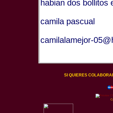
habian dos bollitos
camila pascual
camilalamejor-05@
SI QUIERES COLABORA
C