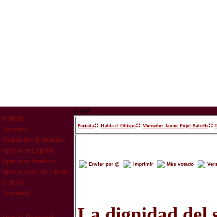
www
Portada
::
::
::
Portada
Habla el Obispo
Monseñor Jaume Pujol Balcells
Vaticano
Realidades Eclesiales
Iglesia en España
Iglesia en América
Enviar por @
Imprimir
Más votado
Ver
Iglesia resto del mundo
Cultura
Sociedad
La dignidad del