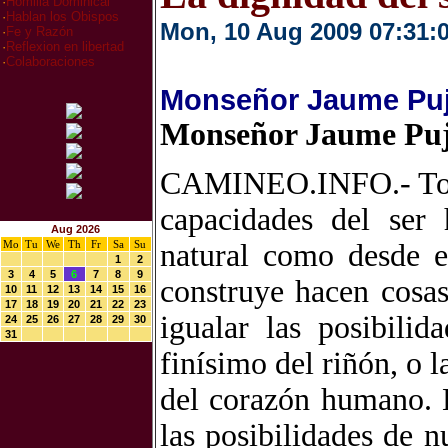
·
Homilia Dominical
·
Hablan los Obispos
Mon, 10 Aug 2009 07:31:
·
Fe y Razón
·
Reflexion en libertad
·
Colaboraciones
Monseñor Jaume Pujo
Monseñor Jaume Pujo
CAMINEO.INFO.- Todo
capacidades del ser
Aug 2026
Mo
Tu
We
Th
Fr
Sa
Su
natural como desde 
1
2
3
4
5
6
7
8
9
construye hacen cosas
10
11
12
13
14
15
16
17
18
19
20
21
22
23
igualar las posibili
24
25
26
27
28
29
30
31
finísimo del riñón, o
del corazón humano. E
las posibilidades de n