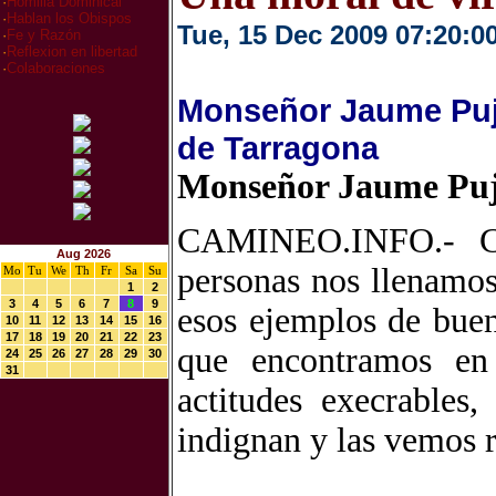
·
Homilia Dominical
·
Hablan los Obispos
Tue, 15 Dec 2009 07:20:0
·
Fe y Razón
·
Reflexion en libertad
·
Colaboraciones
Monseñor Jaume Pujo
de Tarragona
Monseñor Jaume Pujo
CAMINEO.INFO.- Cu
Aug 2026
personas nos llenamos
Mo
Tu
We
Th
Fr
Sa
Su
1
2
3
4
5
6
7
8
9
esos ejemplos de buen
10
11
12
13
14
15
16
17
18
19
20
21
22
23
que encontramos en 
24
25
26
27
28
29
30
31
actitudes execrables
indignan y las vemos 