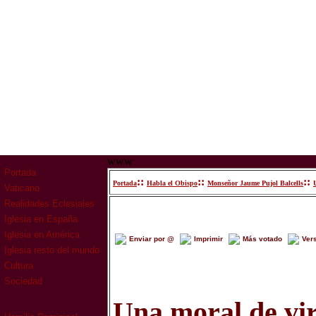
www
Portada
::
::
::
Portada
Habla el Obispo
Monseñor Jaume Pujol Balcells
Vaticano
Realidades Eclesiales
Iglesia en España
Iglesia en América
Enviar por @
Imprimir
Más votado
Ver
Iglesia resto del mundo
Cultura
Sociedad
Una moral de vi