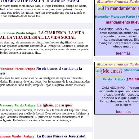
O DOMINGO DE PASCUA: HABEMUS PAPAM
Monseñor Francesc Pardo 
de marzo tenemos un nuevo papa, el Papa Francisco, obispo de Roma,
fiado el ministerio o servicio de Pedro (ministerio pétreo). Hemos
iones para todos los gustos, que han provocado que nos caiga más o
e han analizado desde todos los...
Monseñor Francesc Pardo i A
mandamiento nue
CAMINEO.INFO.- Pero, ¿qué
LA CUARESMA: LA VIDA
entre manos los cristianos
Francesc Pardo Artigas,
pregunta que me han ech
L, LA VIDA ECLESIAL, LA VIDA SOCIAL
cara muchas veces. El 
imo domingo de cuaresma os ofrezco tres hechos significativos para
evangelio del presente dom
o han ayudado a nuestra conversión al Evangelio. Comento el hecho de
ofrece una de...
irúrgica y la posterior recuperación, aunque cada uno de vosotros puede
ividos durante la cuaresma. He...
leer más...
Monseñor Francesc Pardo 
No olvidemos el sentido de la
Francesc Pardo Artigas
Monseñor
eyes
os años he sido espectador de las cabalgatas de reyes en diferentes
¿Me am
Pardo i Artigas
dades. En algunas de ellas, pocas, los integrantes de la cabalgata acuden
a para adorar al Niño Jesús; después llegan a la plaza, donde los reyes
CAMINEO.INFO.- Pregun
importante la que Jesús nos
a cada uno de nosotros
parecida a la que planteó
Pedro, después de la resur
La Iglesia, ¿para qué?
en la ribera...
Francesc Pardo Artigas.
 de Jesús, la resurrección, la ascensión y la venida del Espíritu Santo,
leer más...
 nueva manera por medio de la cual Dios se hace presente en la historia
 que llamamos sacramental. El primero de dichos sacramentos es la
tra Iglesia. Ha hecho su camino a lo largo de la historia, a...
¡La Buena Nueva es Jesucristo!
ancesc Pardo i Artigas