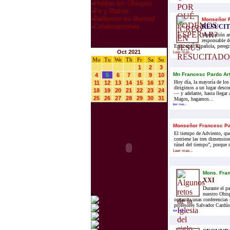
·
Hablan los Obispos
·
Fe y Razón
·
Reflexion en libertad
Monseñor F
·
Colaboraciones
RESUCIT
Meditación an
responsable 
Episcopal Española, peregri
Oct 2021
Leer mas...
Mo
Tu
We
Th
Fr
Sa
Su
1
2
3
Mn Francesc Pardo Ar
4
5
6
7
8
9
10
Hoy día, la mayoría de los
11
12
13
14
15
16
17
dirigimos a un lugar desc
18
19
20
21
22
23
24
— y adelante, hasta llegar 
25
26
27
28
29
30
31
Magos, hagamos...
leer mas...
Monseñor Francesc Pa
El tiempo de Adviento, que
contiene las tres dimensio
túnel del tiempo”, porque 
Leer mas...
Mons. Fran
XXI
Durante el p
nuestro Obisp
organiza unas conferencias 
profesores Salvador Cardús
leer mas...