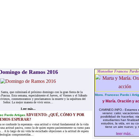
Domingo de Ramos 2016
Monseñor Francesc Pardo 
anta, que culminará el próximo domingo con la gran fiesta de la
Mons. Francesc Pardo i Artig
a Pascua. Esta semana, especialmente el Jueves, el Viernes y el Sábado
vivimos, conmemoramos y proclamamos la muerte y la sepultura del
y María. Oración y ac
Señor. La mejor manera de vivir estos...
Leer más...
CAMINEO.INFO.- Estamos e
verano: calor, vacaciones,
ADVIENTO: ¿QUÉ, CÓMO Y POR
sc Pardo Artigas
posibilidad de hacerlas; via
EMOS ESPERAR?
estudiantes han finaliza
estudios, la vida, en su co
a se confunde la esperanza –una actitud o virtud fundamental de la vida
tiene un aire nuevo; y, t
n una actitud pasiva, como la de quien espera pacientemente su turno para
ta… A lo largo de mi vida he escuchado objeciones a la actitud de espera
leer más...
deologías comprometidas...