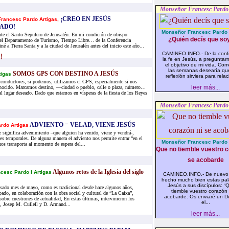
Monseñor Francesc Pardo 
¡CREO EN JESÚS
rancesc Pardo Artigas,
ADO!
Monseñor Francesc Pardo i
te el Santo Sepulcro de Jerusalén. En mi condición de obispo
¿Quién decís que soy
del Departamento de Turismo, Tiempo Libre… de la Conferencia
né a Tierra Santa y a la ciudad de Jerusalén antes del inicio este año...
CAMINEO.INFO.- De la conf
la fe en Jesús, a preguntar
el objetivo de mi vida. Co
las semanas desearía qu
SOMOS GPS CON DESTINO A JESÚS
tigas
reflexión sirviera para relaci
 conductores, si podemos, utilizamos el GPS, especialmente si nos
leer más...
onocido. Marcamos destino, —ciudad o pueblo, calle o plaza, número…
al lugar deseado. Dado que estamos en vísperas de la fiesta de los Reyes
Monseñor Francesc Pardo 
ADVIENTO = VELAD, VIENE JESÚS
rdo Artigas
 significa advenimiento –que alguien ha venido, viene y vendrá-,
nes temporales. De alguna manera el adviento nos permite entrar “en el
Monseñor Francesc Pardo i
nos transporta al momento de espera del...
Que no tiemble vuestro c
se acobarde
Algunos retos de la Iglesia del siglo
cesc Pardo i Artigas
CAMINEO.INFO.- De nuevo
hecho mucho bien estas pal
Jesús a sus discípulos: “
asado mes de mayo, como es tradicional desde hace algunos años,
tiemble vuestro corazón 
ado, en colaboración con la obra social y cultural de “La Caixa”,
acobarde. Os enviaré un D
sobre cuestiones de actualidad, En estas últimas, intervinieron los
el...
, Josep M. Cullell y D. Armand...
leer más...