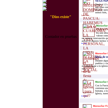
SEGUND
Desde el 13 
que tiene con
escucho opin
menos bien, l
Leer mas...
"Dios existe"
Monseñor 
PERSONA
En este últ
valorar com
Contador en pruebas
mi reciente intervención qu
pensar en algunos hechos v
leer mas...
Monseñor 
fiesta de r
Durante algun
pueblos y ciu
en primer lugar a la iglesi
son...
Leer mas...
Monseñor 
Con la Pascua
comienza una
humana, a la
Iglesia, nues
leer mas...
Monseñor Fr