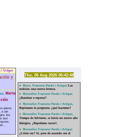
i Artigas
Thu, 06 Aug 2026 06:42:48
»
Las
Mons. Francesc Pardo i Artigas
noticias: una nueva lectura.
Marta
as,
»
Monseñor Francesc Pardo i Artigas
¿Bautizar o esperar?
ción
»
Monseñor Francesc Pardo i Artigas,
Repitamos la pregunta: ¿qué hacemos?
n pleno
 o sin
»
Monseñor Francesc Pardo i Artigas,
jes; los
Tiempo de Adviento, se inicia un nuevo año
do sus
njunto,
litúrgico. ¿Repetimos curso?,
al...
»
Monseñor Francesc Pardo i Artigas
¿Cristo rey? Sí, pero de acuerdo con el