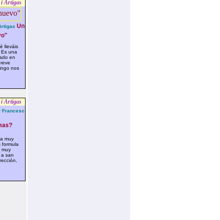
i Artigas
Un
rtigas
vo"
 lleváis
? Es una
ado en
breve
ingo nos
i Artigas
 Francesc
as?
ta muy
 formula
, muy
 a san
rección,