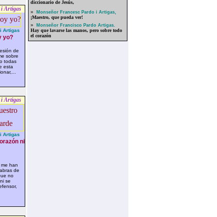
diccionario de Jesús,
i Artigas
»
Monseñor Francesc Pardo i Artigas,
¡Maestro, que pueda ver!
»
Monseñor Francisco Pardo Artigas.
 Artigas
Hay que lavarse las manos, pero sobre todo
el corazón
 yo?
esión de
me sobre
mo todas
e esta
onar,...
i Artigas
 Artigas
orazón ni
 me han
abras de
Que no
ni se
efensor,