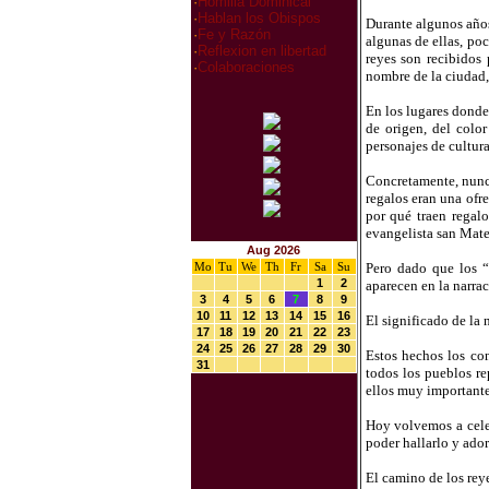
·
Homilia Dominical
·
Hablan los Obispos
Durante algunos años
·
Fe y Razón
algunas de ellas, poc
·
Reflexion en libertad
reyes son recibidos 
·
Colaboraciones
nombre de la ciudad, 
En los lugares donde
de origen, del colo
personajes de cultura
Concretamente, nunca
regalos eran una ofre
por qué traen regalo
evangelista san Mateo
Aug 2026
Mo
Tu
We
Th
Fr
Sa
Su
Pero dado que los “
1
2
aparecen en la narrac
3
4
5
6
7
8
9
10
11
12
13
14
15
16
El significado de la 
17
18
19
20
21
22
23
24
25
26
27
28
29
30
Estos hechos los con
31
todos los pueblos re
ellos muy importante:
Hoy volvemos a celeb
poder hallarlo y ado
El camino de los rey