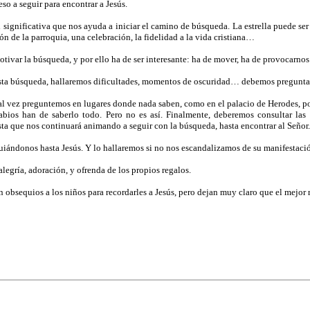
so a seguir para encontrar a Jesús.
al significativa que nos ayuda a iniciar el camino de búsqueda. La estrella puede se
ión de la parroquia, una celebración, la fidelidad a la vida cristiana…
otivar la búsqueda, y por ello ha de ser interesante: ha de mover, ha de provocarnos 
sta búsqueda, hallaremos dificultades, momentos de oscuridad… debemos preguntar
l vez preguntemos en lugares donde nada saben, como en el palacio de Herodes, p
abios han de saberlo todo. Pero no es así. Finalmente, deberemos consultar las 
sta que nos continuará animando a seguir con la búsqueda, hasta encontrar al Señor.
 guiándonos hasta Jesús. Y lo hallaremos si no nos escandalizamos de su manifestac
legría, adoración, y ofrenda de los propios regalos.
n obsequios a los niños para recordarles a Jesús, pero dejan muy claro que el mejor 
!