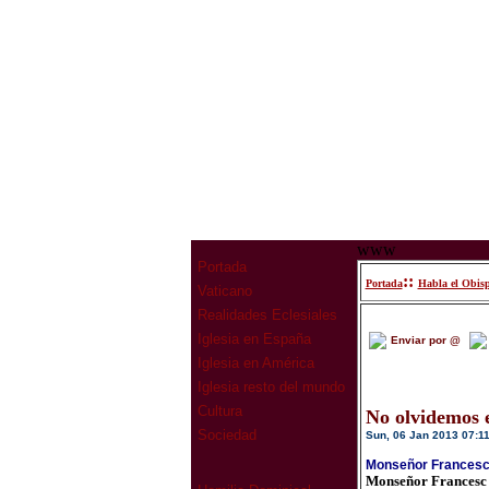
www
Portada
::
Portada
Habla el Obis
Vaticano
Realidades Eclesiales
Iglesia en España
Enviar por @
Iglesia en América
Iglesia resto del mundo
Cultura
No olvidemos el
Sociedad
Sun, 06 Jan 2013 07:1
Monseñor Francesc 
Monseñor Francesc 