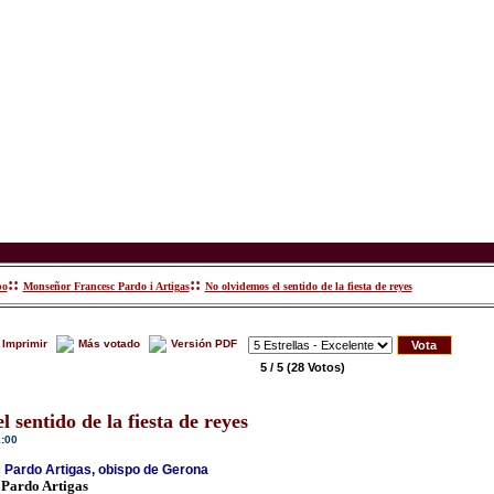
::
::
po
Monseñor Francesc Pardo i Artigas
No olvidemos el sentido de la fiesta de reyes
Imprimir
Más votado
Versión PDF
5 / 5
(28 Votos)
 sentido de la fiesta de reyes
1:00
Pardo Artigas, obispo de Gerona
Pardo Artigas