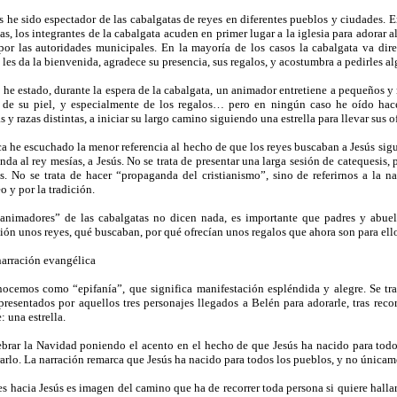
 he sido espectador de las cabalgatas de reyes en diferentes pueblos y ciudades. E
as, los integrantes de la cabalgata acuden en primer lugar a la iglesia para adorar 
por las autoridades municipales. En la mayoría de los casos la cabalgata va dir
les da la bienvenida, agradece su presencia, sus regalos, y acostumbra a pedirles a
 he estado, durante la espera de la cabalgata, un animador entretiene a pequeños y 
r de su piel, y especialmente de los regalos… pero en ningún caso he oído hace
s y razas distintas, a iniciar su largo camino siguiendo una estrella para llevar sus o
 he escuchado la menor referencia al hecho de que los reyes buscaban a Jesús sigui
nda al rey mesías, a Jesús. No se trata de presentar una larga sesión de catequesis,
s. No se trata de hacer “propaganda del cristianismo”, sino de referirnos a la n
 y por la tradición.
animadores” de las cabalgatas no dicen nada, es importante que padres y abuelo
ión unos reyes, qué buscaban, por qué ofrecían unos regalos que ahora son para ellos
narración evangélica
ocemos como “epifanía”, que significa manifestación espléndida y alegre. Se tra
presentados por aquellos tres personajes llegados a Belén para adorarle, tras rec
 una estrella.
rar la Navidad poniendo el acento en el hecho de que Jesús ha nacido para todos
rarlo. La narración remarca que Jesús ha nacido para todos los pueblos, y no únicam
es hacia Jesús es imagen del camino que ha de recorrer toda persona si quiere halla