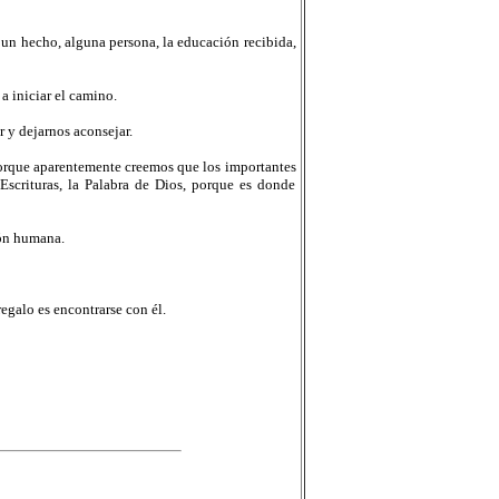
r un hecho, alguna persona, la educación recibida,
a iniciar el camino.
 y dejarnos aconsejar.
orque aparentemente creemos que los importantes
Escrituras, la Palabra de Dios, porque es donde
ión humana.
regalo es encontrarse con él.