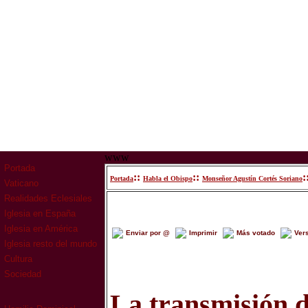
www
Portada
::
::
:
Portada
Habla el Obispo
Monseñor Agustín Cortés Soriano
Vaticano
Realidades Eclesiales
Iglesia en España
Iglesia en América
Enviar por @
Imprimir
Más votado
Ver
Iglesia resto del mundo
Cultura
Sociedad
La transmisión de