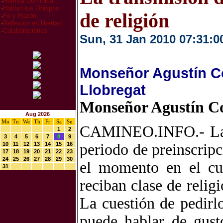
·
Homilia Dominical
·
Hablan los Obispos
de religión
·
Fe y Razón
·
Reflexion en libertad
·
Colaboraciones
Sun, 31 Jan 2010 07:31:0
Monseñor Agustín Co
Llobregat
Monseñor Agustín Co
Aug 2026
Mo
Tu
We
Th
Fr
Sa
Su
CAMINEO.INFO.- La p
1
2
3
4
5
6
7
8
9
10
11
12
13
14
15
16
periodo de preinscripc
17
18
19
20
21
22
23
24
25
26
27
28
29
30
el momento en el cua
31
reciban clase de relig
La cuestión de pedirl
puede hablar de gust