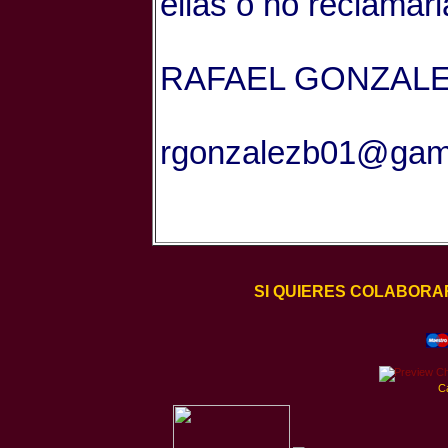
ellas o no reclamar
RAFAEL GONZALE
rgonzalezb01@gam
SI QUIERES COLABORA
C