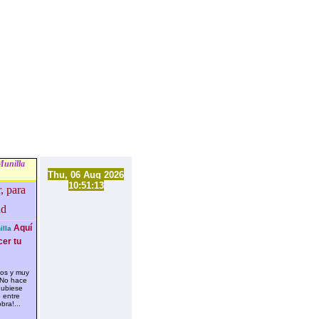
Munilla
Thu, 06 Aug 2026
10:51:13
Aquí
lla
cer tu
dos y muy
 No hace
hubiese
 entre
bra!...