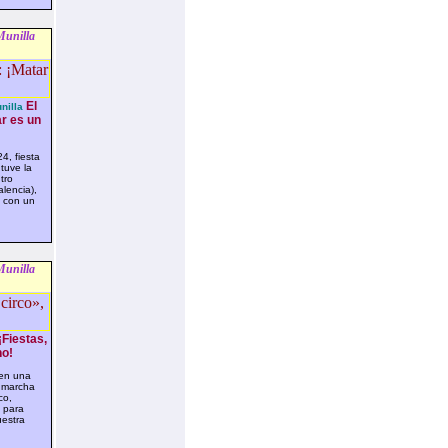
Munilla
El
nilla
r es un
4, fiesta
tuve la
tro
lencia),
a con un
Munilla
¡Fiestas,
no!
en una
n marcha
co,
 para
uestra