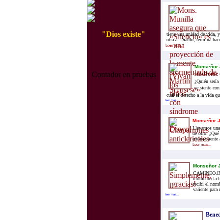
"Dios existe"
tiene una unidad de vida, 
otra al Diablo, termina hac
Leer mas...
Monseñor J
Contador en pruebas
síndrome
¿Quién sería
se siente con
cual el derecho a la vida q
leer mas...
Monseñor J
Llevamos una 
de otro. ¿Qué 
erróneamente 
Leer mas...
Monseñor J
CAMINEO.INFO
momento la f
recibí el nom
valiente para
leer mas...
Bened