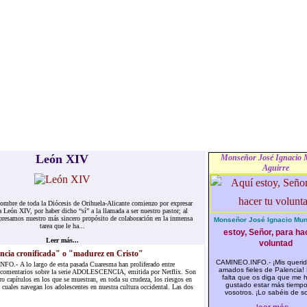
León XIV
Monseñor José Ignacio 
Aguirre
re de toda la Diócesis de Orihuela-Alicante comienzo por expresar
a León XIV, por haber dicho “sí” a la llamada a ser nuestro pastor; al
resamos nuestro más sincero propósito de colaboración en la inmensa
Monseñor José Ignacio Muni
tarea que le ha...
estoy, Señor, para ha
Leer más...
voluntad
ncia cronificada" o "madurez en Cristo"
CAMINEO.INFO.- ¡Mis queri
.- A lo largo de esta pasada Cuaresma han proliferado entre
amados fieles de Palencia!
 comentarios sobre la serie ADOLESCENCIA, emitida por Netflix. Son
falta que os diga que me 
ro capítulos en los que se muestran, en toda su crudeza, los riesgos en
gustado estar más tiempo
 cuales navegan los adolescentes en nuestra cultura occidental. Las dos
vosotros. ¡Lo sabéis de so