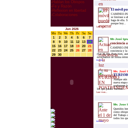
·
Hablan los Obispos
·
Fe y Razón
El móvil pu
·
Reflexion en libertad
CAMINEO.INFO.-
·
Colaboraciones
se limitase a a
haga de ella. 
porque hoy...
Leer mas...
Jun 2026
Mo
Tu
We
Th
Fr
Sa
Su
1
2
3
4
5
6
7
Mn José Igna
8
9
10
11
12
13
14
conciencia a
15
16
17
18
19
20
21
CAMINEO.INFO.-
22
23
24
25
26
27
28
conciencia y la
(Sal 36,10). Pues bien, au
29
30
escuchamos de forma reitera
leer mas...
Mn. José I
TURISM
Aunque aún n
nueva etapa 
quehaceres ha
los que pasáis vuestras...
Leer mas...
Mn. Jose I
Queridos he
como obispo 
del Trabajo 
todos los que
leer mas...