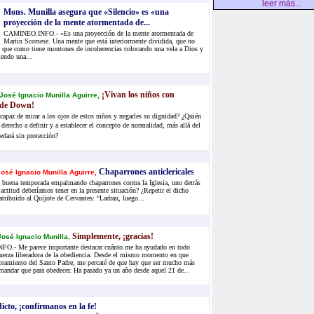
leer más...
Mons. Munilla asegura que «Silencio» es «una
proyección de la mente atormentada de...
CAMINEO.INFO.- «Es una proyección de la mente atormentada de
Martin Scorsese. Una mente que está interiormente dividida, que no
y que como tiene montones de incoherencias colocando una vela a Dios y
iendo una...
¡Vivan los niños con
osé Ignacio Munilla Aguirre,
 de Down!
 capaz de mirar a los ojos de estos niños y negarles su dignidad? ¿Quién
 derecho a definir y a establecer el concepto de normalidad, más allá del
uedará sin protección?
Chaparrones anticlericales
osé Ignacio Munilla Aguirre,
buena temporada empalmando chaparrones contra la Iglesia, uno detrás
actitud deberíamos tener en la presente situación? ¿Repetir el dicho
atribuido al Quijote de Cervantes: “Ladran, luego...
Simplemente, ¡gracias!
osé Ignacio Munilla,
.- Me parece importante destacar cuánto me ha ayudado en todo
uerza liberadora de la obediencia. Desde el mismo momento en que
bramiento del Santo Padre, me percaté de que hay que ser mucho más
 mandar que para obedecer. Ha pasado ya un año desde aquel 21 de...
icto, ¡confírmanos en la fe!