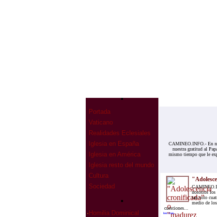
Portada
Vaticano
Realidades Eclesiales
Iglesia en España
CAMINEO.INFO.- En nomb
nuestra gratitud al Pap
Iglesia en América
mismo tiempo que le exp
Iglesia resto del mundo
Cultura
"Adolesce
Sociedad
CAMINEO.INFO
nosotros los
tan solo cuat
medio de los
cuestiones...
·
Homilia Dominical
leer mas...