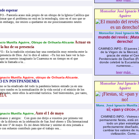
leer más...
ede esperar
Monseñor José Ignacio 
 Parecería acaso más propio de un obispo de la Iglesia Católica que
Aguirre
firmar que el problema no está en la tecnología, sino en el uso que se
Sin embargo, me resisto a quedarme en ese posicionamiento neutro
Monseñor José Ignacio Mu
mundo del revés: ¡Mata
derecho!
Actuar en
cio Munilla Aguirre, Obispo de Orihuela-Alicante
 la luz de su presencia
CAMINEO.INFO.- El jueves 2
 En la tradición cristiana hay una correlación muy estrecha entre la
de la Virgen de la Merced, 
 presencia de Dios. Así lo dice el salmo: «Tu luz nos hace ver la luz»
gracia de visitar el Cen
nque en nuestro imaginario la Cuaresma es un tiempo en el que
Penitenciario de Dueñas (Pa
da la llamada a la...
donde celebré la Eucaristí
numeroso...
leer más...
gnacio Munilla Aguirre, obispo de Orihuela-Alicante.
O EN POSTPANDEMIA
Monseñor José Ignacio 
o se ha erradicado del todo la pandemia hemos entrado ya en una
Aguirre
cuyo rumbo es la normalización de la vida social y el reinicio de los
bituales, entre ellos la actividad turística. Sed bienvenidos, por tanto,
Mons. José Ignacio Munilla
sí; «pan y circo», 
Ante el 1 de mayo
gnacio Munilla Aguirre,
CAMINEO.INFO.- Vivimos 
rmanos y amigos: Con gozo me dirijo a vosotros por primera vez
permanente fiesta, está e
de la diócesis en la celebración de San José obrero y Día Internacional
todo un plan estratégi
de este 1º de mayo. Es mi deseo felicitar y unirme en esta jornada a
perfectamente diseñado,
 con esfuerzo contribuís para que el trabajo sea...
cambiar los valores de n
civilización. Como...