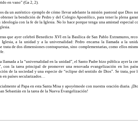
rrido en vano” (Ga 2, 2).
nos da un auténtico ejemplo de cómo llevar adelante la misión pastoral que Dios n
 obtener la bendición de Pedro y del Colegio Apostólico, para tener la plena gara
 ideología con la fe de la Iglesia. No lo hace porque tenga una amistad especial co
glesia.
eras que ayer celebró Benedicto XVI en la Basílica de San Pablo Extramuros, reco
 Iglesia, a la unidad y a la universalidad: Pedro encarna la llamada a la unid
 trata de dos dimensiones contrapuestas, sino complementarias, como ellos mismo
fe.
la llamada a la “universalidad en la unidad”, el Santo Padre hizo pública ayer la c
”, con la tarea principal de promover una renovada evangelización en los paíse
ación de la sociedad y una especie de “eclipse del sentido de Dios”. Se trata, por 
n en países secularizados…
lmente al Papa en esta Santa Misa y apoyémosle con nuestra oración diaria. ¡Dios
San Sebastián en la tarea de la Nueva Evangelización!