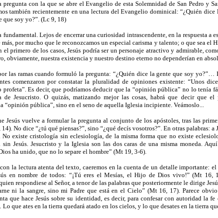
regunta con la que se abre el Evangelio de esta Solemnidad de San Pedro y Sa
os también recientemente en una lectura del Evangelio dominical: “¿Quién dice l
e que soy yo?”. (Lc 9, 18)
 fundamental. Lejos de encerrar una curiosidad intrascendente, en la respuesta a 
 más, por mucho que le reconozcamos un especial carisma y talento; o que sea el H
el primero de los casos, Jesús podría ser un personaje atractivo y admirable, como 
o, obviamente, nuestra existencia y nuestro destino eterno no dependerían en abs
or las ramas cuando formuló la pregunta: “¿Quién dice la gente que soy yo?”… La
entes comenzaron por constatar la pluralidad de opiniones existente: “Unos dice
o profeta”. Es decir, que podríamos deducir que la “opinión pública” no lo tenía fá
a de Jesucristo. O quizás, matizando mejor las cosas, habrá que decir que el
la “opinión pública”, sino en el seno de aquella Iglesia incipiente. Veámoslo...
e Jesús vuelve a formular la pregunta al conjunto de los apóstoles, tras las primer
14). No dice “¿tú qué piensas?”, sino “¿qué decís vosotros?”. En otras palabras: a J
. No existe cristología sin eclesiología, de la misma forma que no existe eclesiolo
 sin Jesús. Jesucristo y la Iglesia son las dos caras de una misma moneda. Aqu
ios ha unido, que no lo separe el hombre” (Mt 19, 3-6).
con la lectura atenta del texto, caeremos en la cuenta de un detalle importante: el
sús en nombre de todos: “¡Tú eres el Mesías, el Hijo de Dios vivo!” (Mt 16, 1
uien respondiese al Señor, a tenor de las palabras que posteriormente le dirige Jes
arne ni la sangre, sino mi Padre que está en el Cielo” (Mt 16, 17). Parece obvi
nta que hace Jesús sobre su identidad, es decir, para confesar con autoridad la fe 
 Lo que ates en la tierra quedará atado en los cielos, y lo que desates en la tierra q