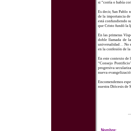
si “corría o había co
Es decir, San Pablo 
de la importancia de
está confundiendo su
que Cristo fundó la I
En las primeras Vísp
doble llamada de la
universalidad… No se
en la confesión de la 
En este contexto de 
“Consejo Pontificio
progresiva seculariz
nueva evangelizació
Encomendemos especia
nuestra Diócesis de 
Nombre: