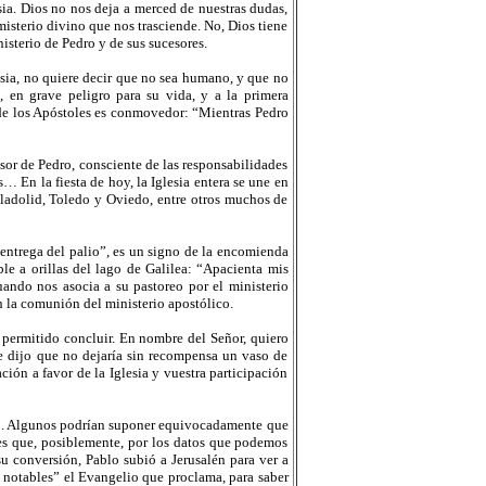
sia. Dios no nos deja a merced de nuestras dudas,
misterio divino que nos trasciende. No, Dios tiene
nisterio de Pedro y de sus sucesores.
lesia, no quiere decir que no sea humano, y que no
 en grave peligro para su vida, y a la primera
 de los Apóstoles es conmovedor: “Mientras Pedro
sor de Pedro, consciente de las responsabilidades
En la fiesta de hoy, la Iglesia entera se une en
lladolid, Toledo y Oviedo, entre otros muchos de
entrega del palio”, es un signo de la encomienda
ble a orillas del lago de Galilea: “Apacienta mis
ando nos asocia a su pastoreo por el ministerio
en la comunión del ministerio apostólico.
a permitido concluir. En nombre del Señor, quiero
e dijo que no dejaría sin recompensa un vaso de
ción a favor de la Iglesia y vuestra participación
o. Algunos podrían suponer equivocadamente que
o es que, posiblemente, por los datos que podemos
su conversión, Pablo subió a Jerusalén para ver a
s notables” el Evangelio que proclama, para saber