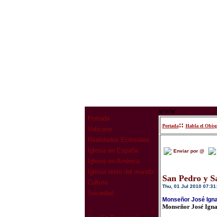
www
Portada
::
Portada
Habla el Obis
Vaticano
Realidades Eclesiales
Iglesia en España
Enviar por @
Iglesia en América
Iglesia resto del mundo
San Pedro y Sa
Cultura
Thu, 01 Jul 2010 07:31
Sociedad
Monseñor José Ignac
Monseñor José Igna