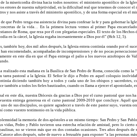
de la misericordia divina hacia todos nosotros: el ministerio apostólico de la Igle
s errores de nuestra subjetividad, en la dificultad real que tenemos de conocer el 
ros y nos asiste a través del ministerio apostólico, y de una forma especial en el mi
 de que Pedro tenga esa asistencia divina para confesar la fe y para gobernar la Ig
 concretas de la vida… En la primera lectura vemos al primer Papa encarcelado,
stianos de Roma, que reza por él con plegarias especiales. El texto de los Hechos
dia en la cárcel, la Iglesia rogaba incesantemente a Dios por él” (Hch 12, 5).
s, también hoy, dos mil años después, la Iglesia entera continúa orando por el suce
e han encomendado, acompañadas de incomprensiones y de no pocas persecuciones… 
samente en este día en que el Papa entrega el palio a los nuevos arzobispos de Va
mundo.
 ha realizado esta mañana en la Basílica de San Pedro de Roma, conocida como la “
u tarea pastoral a la Iglesia. El Señor le dijo a Pedro en aquel coloquio inolvida
ontinúa diciendo también hoy a todos y cada uno de los obispos y sacerdotes, cu
ice también a todos los fieles bautizados, cuando os llama a ejercer el apostolado, 
al en este día, nuestra Diócesis da gracias a Dios por el curso pastoral que nos h
 vuestra entrega generosa en el curso pastoral 2009-2010 que concluye. Aquél qu
no de sus discípulos, os quiere agradecer a través de este pastor suyo, vuestra ora
así como vuestro testimonio en la vida pública.
solemnidad la memoria de dos apóstoles a un mismo tiempo: San Pedro y San Pabl
sus vidas, Pedro y Pablo tuvieron una estrecha relación de amistad, pero lo ciert
s paulinas, no se vieron más que en dos contadas ocasiones. Tres años después de 
). Catorce años después, sube de nuevo a Jerusalén para exponer “a las personas má