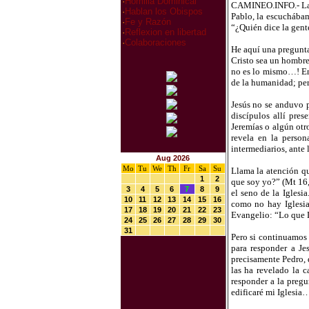
·
Homilia Dominical
CAMINEO.INFO.- La p
·
Hablan los Obispos
Pablo, la escuchábam
·
Fe y Razón
“¿Quién dice la gent
·
Reflexion en libertad
·
Colaboraciones
He aquí una pregunta
Cristo sea un hombre
no es lo mismo…! En 
de la humanidad; per
Jesús no se anduvo p
discípulos allí pres
Jeremías o algún otr
revela en la person
intermediarios, ante 
Aug 2026
Mo
Tu
We
Th
Fr
Sa
Su
Llama la atención qu
1
2
que soy yo?” (Mt 16, 
3
4
5
6
7
8
9
el seno de la Iglesia
10
11
12
13
14
15
16
como no hay Iglesia
17
18
19
20
21
22
23
Evangelio: “Lo que D
24
25
26
27
28
29
30
31
Pero si continuamos 
para responder a Je
precisamente Pedro, q
las ha revelado la c
responder a la pregu
edificaré mi Iglesia…