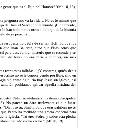
n
a gente que es el Hijo del Hombre?”(Mt 16, 13),
esta pregunta nos va la vida… No es lo mismo que
ijo de Dios, el Salvador del mundo. ¡Ciertamente,
lo han sido tantos otros a lo largo de la historia
oluto de su persona…
 respuesta no debía de ser tan fácil, porque los
n que Juan Bautista, otros que Elías, otros que
cil para descubrir el misterio que se esconde y se
 plan de Jesús no era darse a conocer, sin más
as respuestas fallidas: “¿Y vosotros, quién decís
esucristo no se le conoce yendo por libre, sino en
gía sin cristología. No hay Jesús sin Iglesia, así
í también podríamos aplicar aquella máxima del
 apóstol Pedro se adelanta a los demás discípulos
6). No parece un dato irrelevante el que fuese
ús: “Dichoso tú, Simón, porque esas palabras no te
o que Pedro ha recibido una gracia especial para
de la Iglesia: “Tú eres Pedro, y sobre esta piedra
uedará desatado en los cielos.” (Mt 16, 19)