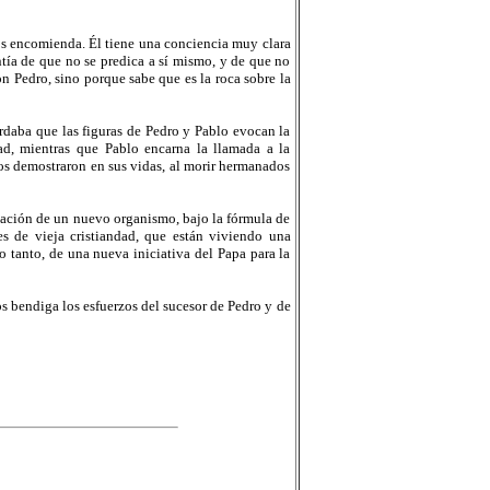
os encomienda. Él tiene una conciencia muy clara
ntía de que no se predica a sí mismo, y de que no
n Pedro, sino porque sabe que es la roca sobre la
rdaba que las figuras de Pedro y Pablo evocan la
ad, mientras que Pablo encarna la llamada a la
s demostraron en sus vidas, al morir hermanados
reación de un nuevo organismo, bajo la fórmula de
s de vieja cristiandad, que están viviendo una
lo tanto, de una nueva iniciativa del Papa para la
 bendiga los esfuerzos del sucesor de Pedro y de