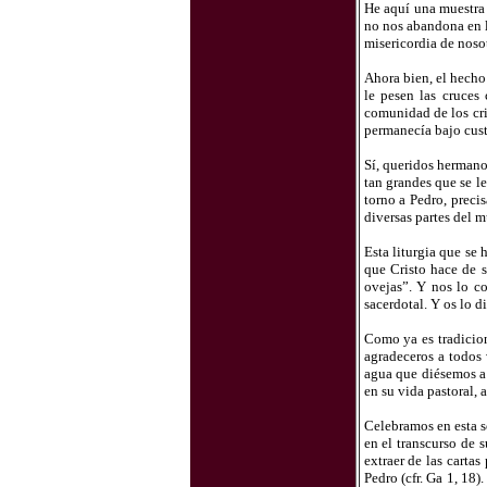
He aquí una muestra 
no nos abandona en lo
misericordia de nosot
Ahora bien, el hecho
le pesen las cruces
comunidad de los cri
permanecía bajo custo
Sí, queridos hermano
tan grandes que se l
torno a Pedro, preci
diversas partes del 
Esta liturgia que se
que Cristo hace de s
ovejas”. Y nos lo c
sacerdotal. Y os lo d
Como ya es tradicion
agradeceros a todos
agua que diésemos a u
en su vida pastoral, 
Celebramos en esta 
en el transcurso de 
extraer de las carta
Pedro (cfr. Ga 1, 18