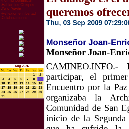
·
Homilia Dominical
·
Hablan los Obispos
queremos ofrecer
·
Fe y Razón
·
Reflexion en libertad
·
Colaboraciones
Thu, 03 Sep 2009 07:29:0
Monseñor Joan-Enric 
Monseñor Joan-Enric 
CAMINEO.INFO.- H
Aug 2026
Mo
Tu
We
Th
Fr
Sa
Su
participar, el prim
1
2
3
4
5
6
7
8
9
10
11
12
13
14
15
16
Encuentro por la Paz
17
18
19
20
21
22
23
24
25
26
27
28
29
30
organizaba la Arch
31
Comunidad de San Egi
inicio de la Segunda
que ha sufrido la 