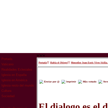
www
Portada
::
::
Portada
Habla el Obispo
Monseñor Joan-Enric Vives Sicília.
Vaticano
Realidades Eclesiales
Iglesia en España
Iglesia en América
Enviar por @
Imprimir
Más votado
Ver
Iglesia resto del mundo
Cultura
Sociedad
El dialogo es el 