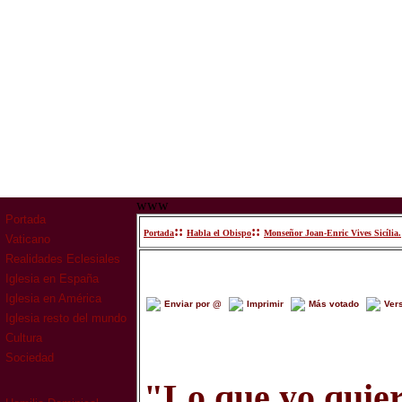
www
Portada
::
::
Portada
Habla el Obispo
Monseñor Joan-Enric Vives Sicília.
Vaticano
Realidades Eclesiales
Iglesia en España
Iglesia en América
Enviar por @
Imprimir
Más votado
Ver
Iglesia resto del mundo
Cultura
Sociedad
"Lo que yo quier