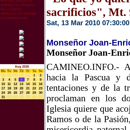
·
Homilia Dominical
·
Hablan los Obispos
sacrificios", Mt.
·
Fe y Razón
·
Reflexion en libertad
·
Colaboraciones
Sat, 13 Mar 2010 07:30:00
Monseñor Joan-Enric 
Monseñor Joan-Enric 
CAMINEO.INFO.- Ade
Aug 2026
Mo
Tu
We
Th
Fr
Sa
Su
hacia la Pascua y d
1
2
3
4
5
6
7
8
9
10
11
12
13
14
15
16
tentaciones y de la t
17
18
19
20
21
22
23
24
25
26
27
28
29
30
proclaman en los d
31
Iglesia quiere que ac
Ramos o de la Pasión,
misericordia paterna