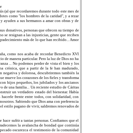
e
ús (al que recordaremos durante todo este mes de
rdotes como "los hombres de la caridad", y a rezar
s, y ayuden a sus hermanos a amar con obras y de
sus donativos, personas que ofrecen su tiempo de
o se resignan a las injusticias, gente que reciben
gradecimiento más de lo que han recibido... Amor
izaña, como nos acaba de recordar Benedicto XVI
cio de manera particular. Pero la luz de Dios no ha
ranza ... No podemos perder de vista el bien y los
a crónica, que a partir de la fe han madurado,
an negativa y dolorosa, descubriremos también la
que mueve los corazones de los fieles y transforma
 con hijos pequeños, los jubilados y los ancianos
o de una familia... Un reciente estudio de Cáritas
nstruir un verdadero estado del bienestar. Había
hacerle frente entre todos, con solidaridad, con
a nosotros. Sabiendo que Dios ama con preferencia
el estilo pagano de vivir, saldremos renovados de
 hace sufrir a tantas personas. Confiamos que el
gradecemos la avalancha de bondad que continúa
l pecado oscurezca el testimonio de la comunidad