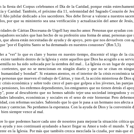
a fiesta del Corpus celebramos el Día de la Caridad, porque están estrechament
tía y Caridad. También, el próximo día 11, solemnidad del Sagrado Corazón de Jes
el Año jubilar dedicado a los sacerdotes. Nos debe llevar a valorar a nuestros sace
los, por que su ministerio sea una verificación y actualización del amor de Jesú
tividades de Cáritas Diocesana de Urgell hay mucho amor. Personas que ayudan con 
abajadores sociales que han hecho de su profesión una forma de amar, personas que n
, que ahora están necesitadas de ayuda y de apoyo, pero que nos devuelven con a
 que "por el Espíritu Santo se ha derramado en nuestros corazones" (Rm 5,5).
r a "ver" lo que es claro y bueno en nuestro tiempo, discernir el trigo de la c
 existe también dentro de la Iglesia y entre aquellos que Dios ha acogido a su servi
emilla no ha sido sofocada por la siembra del mal... La Iglesia es un lugar de espe
s corrientes, que no se mencionan en ningún diario y que no se citan en ningun
humanidad y bondad". Si estamos atentos, en el interior de la crisis económica t
 personas que mueven el trabajo de Cáritas, y tras él, la acción misteriosa de Dios 
 crisis económica y sobre todo crece el paro que golpea a los jóvenes, las parejas
s pensiones, los enfermos dependientes, los emigrantes que no tienen detrás el apoy
y", pone al descubierto que no hemos sabido tejer una sociedad integradora y co
ades laborales, económicas y sociales en el seno de este bienestar. Pero debemos 
ridad, con reformas sociales. Sabiendo que lo que le pasa a un hermano nos afecta 
rezas y carencias. No perdamos la esperanza. Con la ayuda de Dios y la conversión d
el bien siempre vence al mal.
e lo que podemos hacer cada uno de nosotros para mejorar la situación crítica que
s ayuda y nos continuará ayudando a hacer llegar su Amor a todo el mundo. Y a
nte en la Iglesia. Por más que también crezca mezclada la cizaña, por más que e