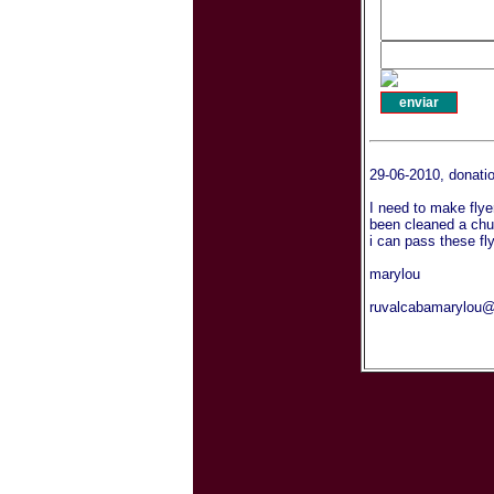
29-06-2010, donati
I need to make flyer
been cleaned a chur
i can pass these fl
marylou
ruvalcabamarylou