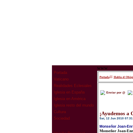
www
Portada
::
Portada
Habla el Obis
Vaticano
Realidades Eclesiales
Iglesia en España
Enviar por @
Iglesia en América
Iglesia resto del mundo
Cultura
¡Ayudemos a C
Sociedad
Sat, 12 Jun 2010 07:31
Monseñor Joan-Enric
Monseñor Joan-Enric