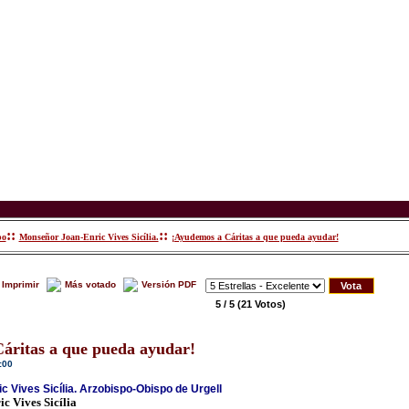
::
::
po
Monseñor Joan-Enric Vives Sicília.
¡Ayudemos a Cáritas a que pueda ayudar!
Imprimir
Más votado
Versión PDF
5 / 5
(21 Votos)
áritas a que pueda ayudar!
:00
 Vives Sicília. Arzobispo-Obispo de Urgell
 Vives Sicília