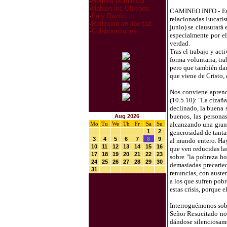
·
Homilia Dominical
·
Hablan los Obispos
CAMINEO.INFO.- En l
·
Fe y Razón
relacionadas Eucaris
·
Reflexion en libertad
junio) se clausurará 
·
Colaboraciones
especialmente por el
verdad.
Tras el trabajo y ac
forma voluntaria, tr
pero que también dan
que viene de Cristo,
Nos conviene aprende
(10.5.10): "La cizaña
declinado, la buena s
buenos, las persona
Aug 2026
Mo
Tu
We
Th
Fr
Sa
Su
alcanzando una gran 
1
2
generosidad de tantas
3
4
5
6
7
8
9
al mundo entero. Hay
10
11
12
13
14
15
16
que ven reducidas la
17
18
19
20
21
22
23
sobre "la pobreza ho
24
25
26
27
28
29
30
demasiadas precaried
31
renuncias, con auste
a los que sufren pob
estas crisis, porque 
Interroguémonos sobr
Señor Resucitado no
dándose silenciosame