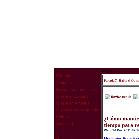
www
Portada
::
Portada
Habla el Obis
Vaticano
Realidades Eclesiales
Iglesia en España
Enviar por @
Iglesia en América
Iglesia resto del mundo
Cultura
¿Cómo mantiene
Sociedad
tiempo para r
Wed, 14 Dec 2011 07:2
Monseñor Francisco