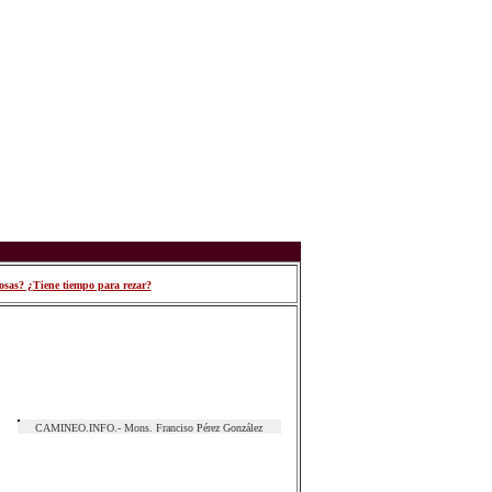
osas? ¿Tiene tiempo para rezar?
CAMINEO.INFO.- Mons. Franciso Pérez González