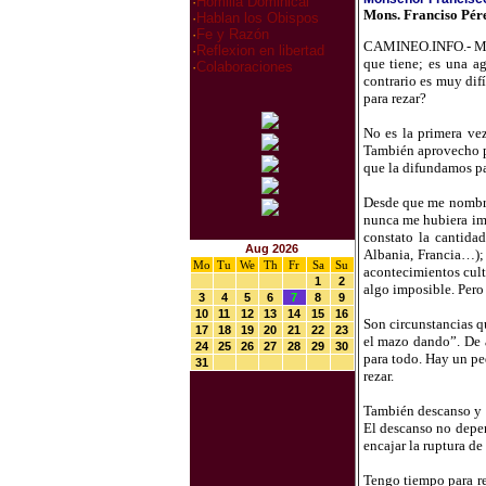
·
Homilia Dominical
Mons. Franciso Pér
·
Hablan los Obispos
·
Fe y Razón
CAMINEO.INFO.- Much
·
Reflexion en libertad
que tiene; es una a
·
Colaboraciones
contrario es muy dif
para rezar?
No es la primera ve
También aprovecho pa
que la difundamos pa
Desde que me nombró
nunca me hubiera ima
constato la cantida
Aug 2026
Albania, Francia…); 
Mo
Tu
We
Th
Fr
Sa
Su
acontecimientos cult
1
2
algo imposible. Pero 
3
4
5
6
7
8
9
10
11
12
13
14
15
16
Son circunstancias q
17
18
19
20
21
22
23
el mazo dando”. De a
24
25
26
27
28
29
30
para todo. Hay un pe
31
rezar.
También descanso y s
El descanso no depen
encajar la ruptura d
Tengo tiempo para re