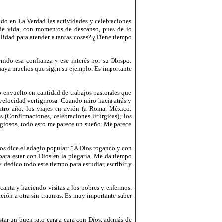
o en La Verdad las actividades y celebraciones
 de vida, con momentos de descanso, pues de lo
ilidad para atender a tantas cosas? ¿Tiene tiempo
ido esa confianza y ese interés por su Obispo.
 haya muchos que sigan su ejemplo. Es importante
envuelto en cantidad de trabajos pastorales que
velocidad vertiginosa. Cuando miro hacia atrás y
uatro año; los viajes en avión (a Roma, México,
s (Confirmaciones, celebraciones litúrgicas); los
eligiosos, todo esto me parece un sueño. Me parece
nos dice el adagio popular: “A Dios rogando y con
para estar con Dios en la plegaria. Me da tiempo
dedico todo este tiempo para estudiar, escribir y
anta y haciendo visitas a los pobres y enfermos.
ación a otra sin traumas. Es muy importante saber
tar un buen rato cara a cara con Dios, además de