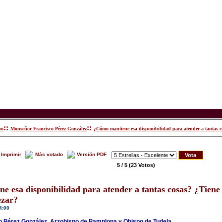
::
::
po
Monseñor Francisco Pérez González
¿Cómo mantiene esa disponibilidad para atender a tantas c
Imprimir
Más votado
Versión PDF
5 / 5
(23 Votos)
 esa disponibilidad para atender a tantas cosas? ¿Tiene
ezar?
4:00
 Pérez González, Arzobispo de Pamplona y Obispo de Tudela