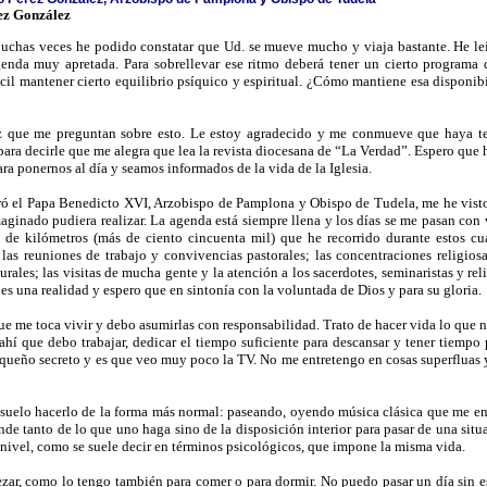
ez González
as veces he podido constatar que Ud. se mueve mucho y viaja bastante. He leíd
genda muy apretada. Para sobrellevar ese ritmo deberá tener un cierto programa
ícil mantener cierto equilibrio psíquico y espiritual. ¿Cómo mantiene esa disponib
z que me preguntan sobre esto. Le estoy agradecido y me conmueve que haya ten
ra decirle que me alegra que lea la revista diocesana de “La Verdad”. Espero que
ra ponernos al día y seamos informados de la vida de la Iglesia.
 el Papa Benedicto XVI, Arzobispo de Pamplona y Obispo de Tudela, me he visto 
ginado pudiera realizar. La agenda está siempre llena y los días se me pasan con 
d de kilómetros (más de ciento cincuenta mil) que he recorrido durante estos c
las reuniones de trabajo y convivencias pastorales; las concentraciones religiosa
urales; las visitas de mucha gente y la atención a los sacerdotes, seminaristas y r
es una realidad y espero que en sintonía con la voluntada de Dios y para su gloria.
ue me toca vivir y debo asumirlas con responsabilidad. Trato de hacer vida lo que 
hí que debo trabajar, dedicar el tiempo suficiente para descansar y tener tiempo 
queño secreto y es que veo muy poco la TV. No me entretengo en cosas superfluas y 
uelo hacerlo de la forma más normal: paseando, oyendo música clásica que me enc
de tanto de lo que uno haga sino de la disposición interior para pasar de una situ
e nivel, como se suele decir en términos psicológicos, que impone la misma vida.
zar, como lo tengo también para comer o para dormir. No puedo pasar un día sin es