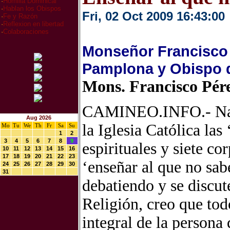
·
Homilia Dominical
·
Hablan los Obispos
Fri, 02 Oct 2009 16:43:00
·
Fe y Razón
·
Reflexion en libertad
·
Colaboraciones
Monseñor Francisco 
Pamplona y Obispo 
Mons. Francisco Pér
CAMINEO.INFO.- Nav
Aug 2026
la Iglesia Católica las
Mo
Tu
We
Th
Fr
Sa
Su
1
2
3
4
5
6
7
8
9
espirituales y siete co
10
11
12
13
14
15
16
17
18
19
20
21
22
23
‘enseñar al que no sa
24
25
26
27
28
29
30
31
debatiendo y se discute
Religión, creo que to
integral de la persona