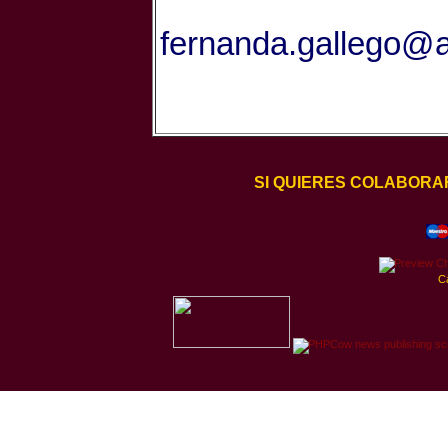
fernanda.gallego@a
SI QUIERES COLABORA
C