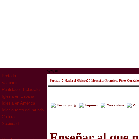
www
Portada
::
::
Portada
Habla el Obispo
Monseñor Francisco Pérez González
Vaticano
Realidades Eclesiales
Iglesia en España
Iglesia en América
Enviar por @
Imprimir
Más votado
Ver
Iglesia resto del mundo
Cultura
Sociedad
Enseñar al que n