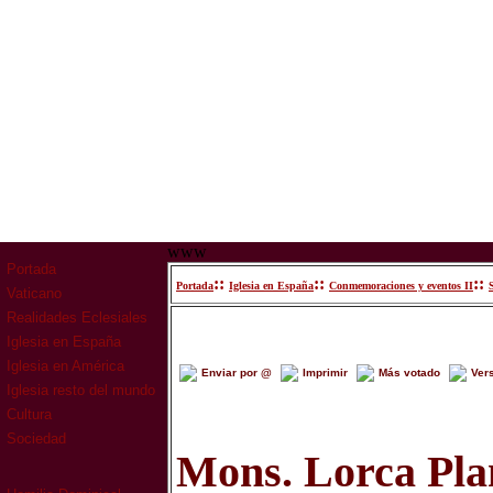
www
Portada
::
::
::
Portada
Iglesia en España
Conmemoraciones y eventos II
Vaticano
Realidades Eclesiales
Iglesia en España
Iglesia en América
Enviar por @
Imprimir
Más votado
Ver
Iglesia resto del mundo
Cultura
Sociedad
Mons. Lorca Pla