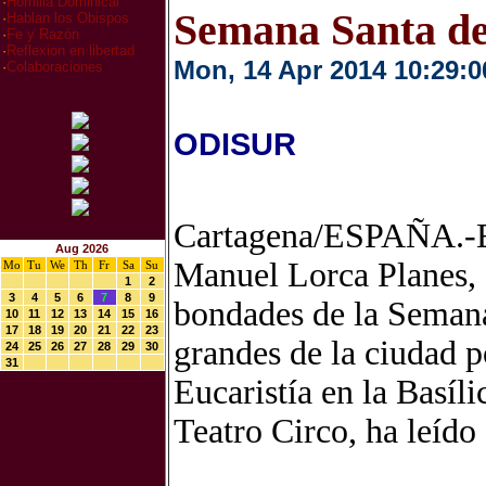
·
Homilia Dominical
Semana Santa d
·
Hablan los Obispos
·
Fe y Razón
·
Reflexion en libertad
Mon, 14 Apr 2014 10:29:0
·
Colaboraciones
ODISUR
Cartagena/ESPAÑA.-El
Aug 2026
Manuel Lorca Planes, 
Mo
Tu
We
Th
Fr
Sa
Su
1
2
3
4
5
6
7
8
9
bondades de la Semana
10
11
12
13
14
15
16
17
18
19
20
21
22
23
grandes de la ciudad po
24
25
26
27
28
29
30
31
Eucaristía en la Basílic
Teatro Circo, ha leído