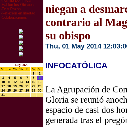
·
Homilia Dominical
niegan a desmar
·
Hablan los Obispos
·
Fe y Razón
·
Reflexion en libertad
·
Colaboraciones
contrario al Mag
su obispo
Thu, 01 May 2014 12:03:0
INFOCATÓLICA
Aug 2026
Mo
Tu
We
Th
Fr
Sa
Su
1
2
3
4
5
6
7
8
9
10
11
12
13
14
15
16
17
18
19
20
21
22
23
La Agrupación de Con
24
25
26
27
28
29
30
31
Gloria se reunió anoch
espacio de casi dos hor
generada tras el preg