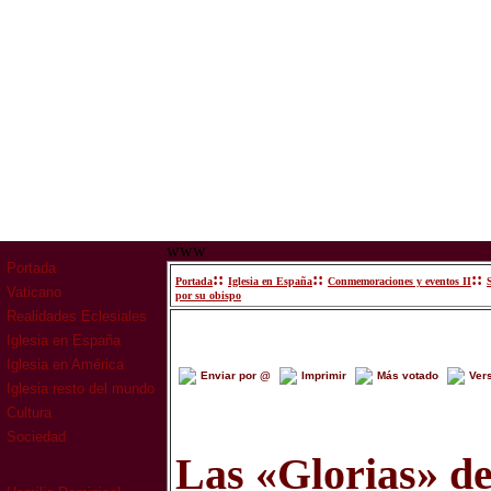
www
Portada
::
::
::
Portada
Iglesia en España
Conmemoraciones y eventos II
Vaticano
por su obispo
Realidades Eclesiales
Iglesia en España
Iglesia en América
Enviar por @
Imprimir
Más votado
Ver
Iglesia resto del mundo
Cultura
Sociedad
Las «Glorias» d