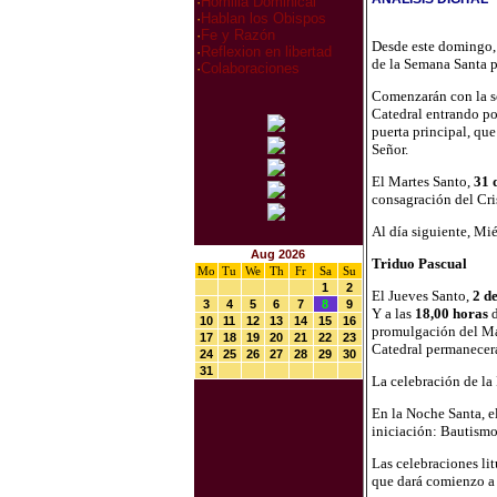
·
Homilia Dominical
·
Hablan los Obispos
·
Fe y Razón
Desde este domingo
·
Reflexion en libertad
de la Semana Santa p
·
Colaboraciones
Comenzarán con la s
Catedral entrando por
puerta principal, qu
Señor.
El Martes Santo,
31 
consagración del Cri
Al día siguiente, Mi
Aug 2026
Triduo Pascual
Mo
Tu
We
Th
Fr
Sa
Su
1
2
El Jueves Santo,
2 de
3
4
5
6
7
8
9
Y a las
18,00 horas
d
10
11
12
13
14
15
16
promulgación del Man
17
18
19
20
21
22
23
Catedral permanecerá 
24
25
26
27
28
29
30
31
La celebración de la
En la Noche Santa, 
iniciación: Bautism
Las celebraciones lit
que dará comienzo a 