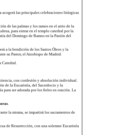
 acogerá las principales celebraciones litúrgicas
ción de las palmas y los ramos en el atrio de la
dena, para entrar en el templo catedral por la
istía del Domingo de Ramos en la Pasión del
rá a la bendición de los Santos Óleos y la
nte su Pastor, el Arzobispo de Madrid.
a Catedral.
nitencia, con confesión y absolución individual.
n de la Eucaristía, del Sacerdocio y la
 para ser adorada por los fieles en oración. La
horas
.
rante la misma, se impartirá los sacramentos de
cua de Resurrección, con una solemne Eucaristía