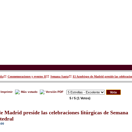
::
::
::
aña
Conmemoraciones y eventos II
Semana Santa
El Arzobispo de Madrid preside las celebracio
Imprimir
Más votado
Versión PDF
5 / 5
(1 Votos)
e Madrid preside las celebraciones litúrgicas de Semana
tedral
:00