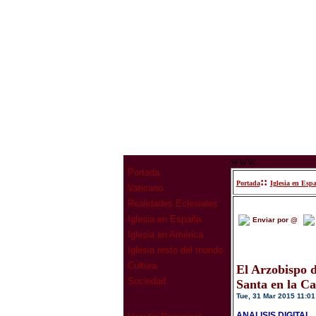
www
Portada
::
Portada
Iglesia en Esp
Vaticano
Realidades Eclesiales
Iglesia en España
Enviar por @
Iglesia en América
Iglesia resto del mundo
Cultura
El Arzobispo d
Sociedad
Santa en la Ca
Tue, 31 Mar 2015 11:01
ANALISIS DIGITAL