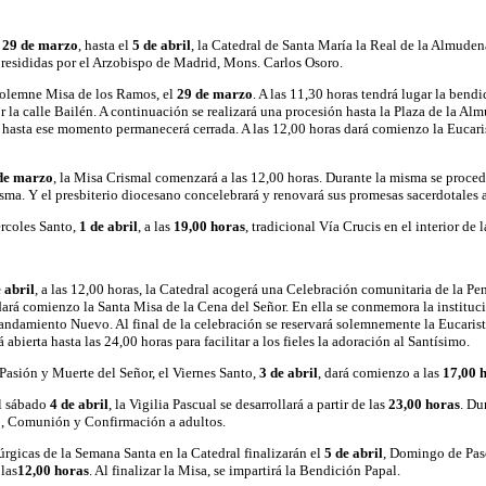
,
29 de marzo
, hasta el
5 de abril
, la Catedral de Santa María la Real de la Almudena
resididas por el Arzobispo de Madrid, Mons. Carlos Osoro.
olemne Misa de los Ramos, el
29 de marzo
. A las 11,30 horas tendrá lugar la bendi
 la calle Bailén. A continuación se realizará una procesión hasta la Plaza de la Almu
e hasta ese momento permanecerá cerrada. A las 12,00 horas dará comienzo la Eucar
de marzo
, la Misa Crismal comenzará a las 12,00 horas. Durante la misma se procede
sma. Y el presbiterio diocesano concelebrará y renovará sus promesas sacerdotales a
ércoles Santo,
1 de abril
, a las
19,00 horas
, tradicional Vía Crucis en el interior de l
 abril
, a las 12,00 horas, la Catedral acogerá una Celebración comunitaria de la Pe
ará comienzo la Santa Misa de la Cena del Señor. En ella se conmemora la institució
damiento Nuevo. Al final de la celebración se reservará solemnemente la Eucaristía
abierta hasta las 24,00 horas para facilitar a los fieles la adoración al Santísimo.
 Pasión y Muerte del Señor, el Viernes Santo,
3 de abril
, dará comienzo a las
17,00 
el sábado
4 de abril
, la Vigilia Pascual se desarrollará a partir de las
23,00 horas
. Du
o, Comunión y Confirmación a adultos.
úrgicas de la Semana Santa en la Catedral finalizarán el
5 de abril
, Domingo de Pas
las
12,00 horas
. Al finalizar la Misa, se impartirá la Bendición Papal.