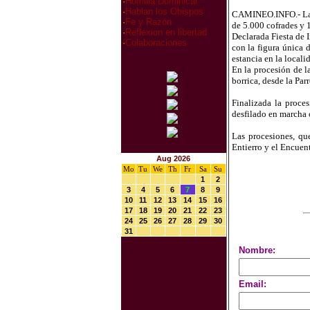
·
Homilia Dominical
·
Hablan los Obispos
CAMINEO.INFO.- La Se
·
Fe y Razón
de 5.000 cofrades y
·
Reflexion en libertad
Declarada Fiesta de 
·
Colaboraciones
con la figura única 
estancia en la locali
En la procesión de l
borrica, desde la Par
Finalizada la proce
desfilado en marcha 
Las procesiones, q
Entierro y el Encuen
Aug 2026
Mo
Tu
We
Th
Fr
Sa
Su
1
2
3
4
5
6
7
8
9
10
11
12
13
14
15
16
17
18
19
20
21
22
23
24
25
26
27
28
29
30
31
Nombre:
Email: