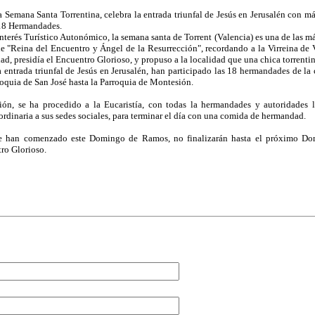
mana Santa Torrentina, celebra la entrada triunfal de Jesús en Jerusalén con má
 18 Hermandades.
Interés Turístico Autonómico, la semana santa de Torrent (Valencia) es una de las
de "Reina del Encuentro y Ángel de la Resurrección", recordando a la Virreina d
dad, presidía el Encuentro Glorioso, y propuso a la localidad que una chica torrentin
a entrada triunfal de Jesús en Jerusalén, han participado las 18 hermandades de l
roquia de San José hasta la Parroquia de Montesión.
sión, se ha procedido a la Eucaristía, con todas la hermandades y autoridades 
ordinaria a sus sedes sociales, para terminar el día con una comida de hermandad.
ue han comenzado este Domingo de Ramos, no finalizarán hasta el próximo Dom
tro Glorioso.