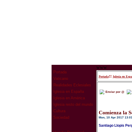
www
Portada
::
Portada
Iglesia en Esp
Vaticano
Realidades Eclesiales
Iglesia en España
Enviar por @
Iglesia en América
Iglesia resto del mundo
Cultura
Comienza la S
Sociedad
Mon, 10 Apr 2017 13:0
Santiago Llopis Pe