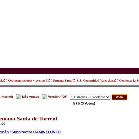
::
::
::
::
aña
Conmemoraciones y eventos II
Semana Santa
S.S. Comunidad Valenciana
Comienza la S
Imprimir
Más votado
Versión PDF
5 / 5
(3 Votos)
emana Santa de Torrent
1:00
rpinán / Subdirector CAMINEO.INFO