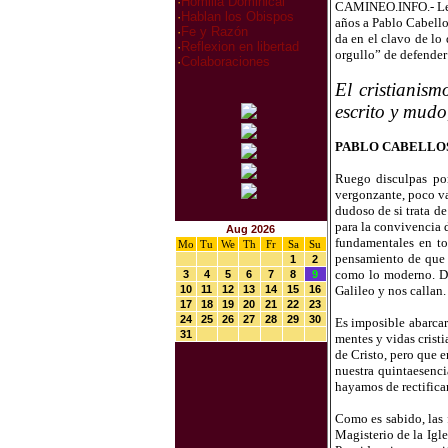
·
Homilia Dominical
CAMINEO.INFO.- Leía
·
Hablan los Obispos
años a Pablo Cabellos
·
Fe y Razón
da en el clavo de lo
·
Reflexion en libertad
orgullo” de defender
·
Colaboraciones
El cristianism
escrito y mudo
PABLO CABELLO
Ruego disculpas por
vergonzante, poco va
dudoso de si trata d
para la convivencia 
Aug 2026
fundamentales en to
Mo
Tu
We
Th
Fr
Sa
Su
pensamiento de que e
1
2
como lo moderno. De
3
4
5
6
7
8
9
10
11
12
13
14
15
16
Galileo y nos callan.
17
18
19
20
21
22
23
24
25
26
27
28
29
30
Es imposible abarcar
31
mentes y vidas crist
de Cristo, pero que 
nuestra quintaesenci
hayamos de rectifica
Como es sabido, las 
Magisterio de la Igl