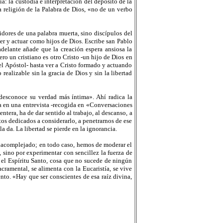
ia: la custodia e interpretación del depósito de la
a religión de la Palabra de Dios, «no de un verbo
dores de una palabra muerta, sino discípulos del
ser y actuar como hijos de Dios. Escribe san Pablo
delante añade que la creación espera ansiosa la
ero un cristiano es otro Cristo -un hijo de Dios en
 el Apóstol- hasta ver a Cristo formado y actuando
ealizable sin la gracia de Dios y sin la libertad
 desconoce su verdad más íntima». Ahí radica la
a en una entrevista -recogida en «Conversaciones
tera, ha de dar sentido al trabajo, al descanso, a
os dedicados a considerarlo, a penetrarnos de ese
a da. La libertad se pierde en la ignorancia.
o acomplejado; en todo caso, hemos de moderar el
sino por experimentar con sencillez la fuerza de
or el Espíritu Santo, cosa que no sucede de ningún
cramental, se alimenta con la Eucaristía, se vive
nto. «Hay que ser conscientes de esa raíz divina,