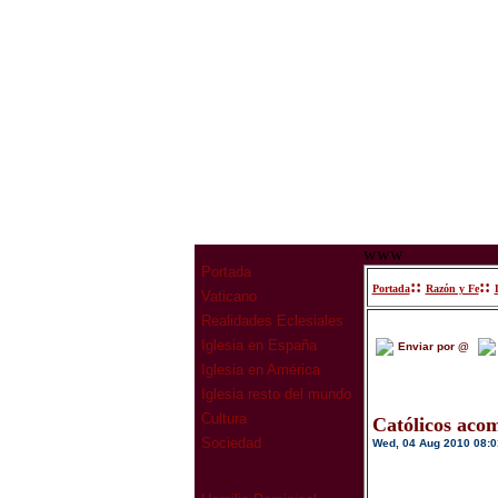
www
Portada
::
::
Portada
Razón y Fe
Vaticano
Realidades Eclesiales
Iglesia en España
Enviar por @
Iglesia en América
Iglesia resto del mundo
Cultura
Católicos acom
Sociedad
Wed, 04 Aug 2010 08:0