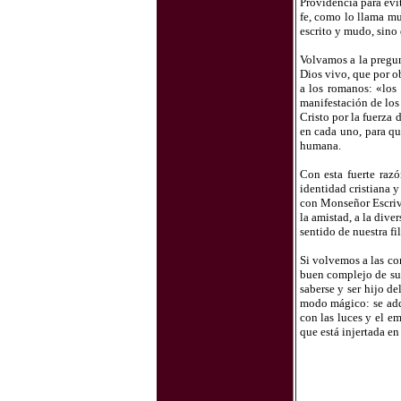
Providencia para evit
fe, como lo llama mu
escrito y mudo, sino
Volvamos a la pregun
Dios vivo, que por o
a los romanos: «los 
manifestación de los 
Cristo por la fuerza 
en cada uno, para qu
humana.
Con esta fuerte raz
identidad cristiana 
con Monseñor Escrivá 
la amistad, a la div
sentido de nuestra fi
Si volvemos a las co
buen complejo de sup
saberse y ser hijo d
modo mágico: se adqu
con las luces y el e
que está injertada en