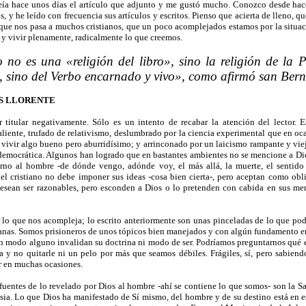
 hace unos días el artículo que adjunto y me gustó mucho. Conozco desde hac
, y he leído con frecuencia sus artículos y escritos. Pienso que acierta de lleno, q
 que nos pasa a muchos cristianos, que un poco acomplejados estamos por la situac
 y vivir plenamente, radicalmente lo que creemos.
o no es una «religión del libro», sino la religión de l
, sino del Verbo encarnado y vivo», como afirmó san Ber
S LLORENTE
 titular negativamente. Sólo es un intento de recabar la atención del lector. 
liente, trufado de relativismo, deslumbrado por la ciencia experimental que en oc
e vivir algo bueno pero aburridísimo; y arrinconado por un laicismo rampante y 
democrática. Algunos han logrado que en bastantes ambientes no se mencione a Dios
rno al hombre -de dónde vengo, adónde voy, el más allá, la muerte, el sentid
l cristiano no debe imponer sus ideas -cosa bien cierta-, pero aceptan como obli
sean ser razonables, pero esconden a Dios o lo pretenden con cabida en sus men
 lo que nos acompleja; lo escrito anteriormente son unas pinceladas de lo que pod
ianas. Somos prisioneros de unos tópicos bien manejados y con algún fundamento 
en modo alguno invalidan su doctrina ni modo de ser. Podríamos preguntarnos qué es
a y no quitarle ni un pelo por más que seamos débiles. Frágiles, sí, pero sabie
r en muchas ocasiones.
fuentes de lo revelado por Dios al hombre -ahí se contiene lo que somos- son la Sa
esia. Lo que Dios ha manifestado de Sí mismo, del hombre y de su destino está en e