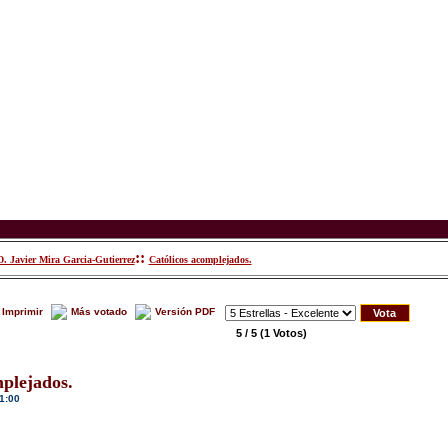
::
D. Javier Mira Garcia-Gutierrez
Católicos acomplejados.
Imprimir
Más votado
Versión PDF
5 / 5
(1 Votos)
plejados.
1:00