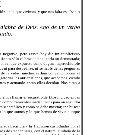
e
ue
ión en la que vivimos, y que nos falta ese “santo
a Palabra de Dios, «no de un verbo
nardo.
Es negativo, pero existe hoy día un catolicismo
asiones sólo es base de una teoría no demostrada;
viejo, aunque expuesto como dogma imprescindible
 ni para despedirse, ni se hable de las preguntas
o de la vida-; muchos se han convencido con el
gatorias las anticristianas, que acabamos viendo
tes y actuando como ellos decidan. Nos citan a
ríamos llamar el secuestro de Dios incluso en las
en comportamientos inadecuados para un seguidor
 ser católico y cómo se debe mostrar; ir a buscar
ndo lo que somos y lo que hemos de vivir, aunque
grada Escritura y la Tradición custodiadas por el
sos dos manantiales, con el natural cuidado de la