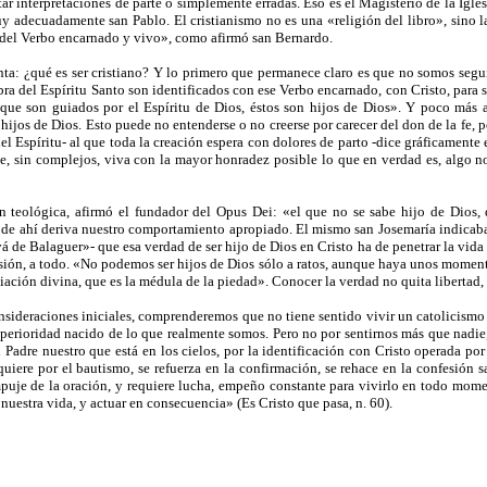
ar interpretaciones de parte o simplemente erradas. Eso es el Magisterio de la Igles
y adecuadamente san Pablo. El cristianismo no es una «religión del libro», sino l
 del Verbo encarnado y vivo», como afirmó san Bernardo.
ta: ¿qué es ser cristiano? Y lo primero que permanece claro es que no somos segui
bra del Espíritu Santo son identificados con ese Verbo encarnado, con Cristo, para 
que son guiados por el Espíritu de Dios, éstos son hijos de Dios». Y poco más a
hijos de Dios. Esto puede no entenderse o no creerse por carecer del don de la fe, p
del Espíritu- al que toda la creación espera con dolores de parto -dice gráficamente
e, sin complejos, viva con la mayor honradez posible lo que en verdad es, algo no r
ón teológica, afirmó el fundador del Opus Dei: «el que no se sabe hijo de Dios,
y de ahí deriva nuestro comportamiento apropiado. El mismo san Josemaría indicab
de Balaguer»- que esa verdad de ser hijo de Dios en Cristo ha de penetrar la vida en
ersión, a todo. «No podemos ser hijos de Dios sólo a ratos, aunque haya unos moment
liación divina, que es la médula de la piedad». Conocer la verdad no quita libertad, l
nsideraciones iniciales, comprenderemos que no tiene sentido vivir un catolicism
erioridad nacido de lo que realmente somos. Pero no por sentirnos más que nadie, 
el Padre nuestro que está en los cielos, por la identificación con Cristo operada p
iere por el bautismo, se refuerza en la confirmación, se rehace en la confesión sa
mpuje de la oración, y requiere lucha, empeño constante para vivirlo en todo mome
 nuestra vida, y actuar en consecuencia» (Es Cristo que pasa, n. 60).