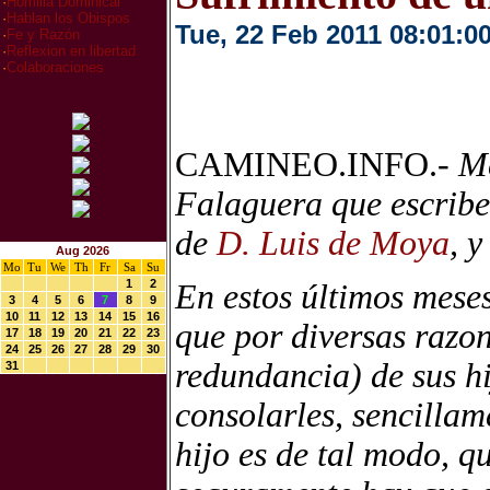
·
Homilia Dominical
·
Hablan los Obispos
Tue, 22 Feb 2011 08:01:0
·
Fe y Razón
·
Reflexion en libertad
·
Colaboraciones
CAMINEO.INFO.-
Me
Falaguera que escrib
de
D. Luis de Moya
, 
Aug 2026
Mo
Tu
We
Th
Fr
Sa
Su
1
2
En estos últimos mese
3
4
5
6
7
8
9
10
11
12
13
14
15
16
que por diversas razon
17
18
19
20
21
22
23
24
25
26
27
28
29
30
redundancia) de sus hi
31
consolarles, sencilla
hijo es de tal modo, qu