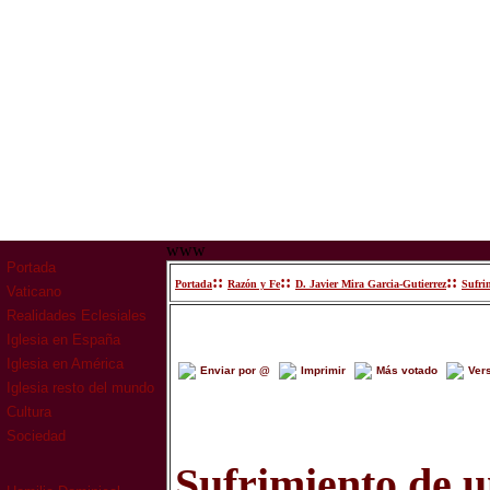
www
Portada
::
::
::
Portada
Razón y Fe
D. Javier Mira Garcia-Gutierrez
Sufri
Vaticano
Realidades Eclesiales
Iglesia en España
Iglesia en América
Enviar por @
Imprimir
Más votado
Ver
Iglesia resto del mundo
Cultura
Sociedad
Sufrimiento de u