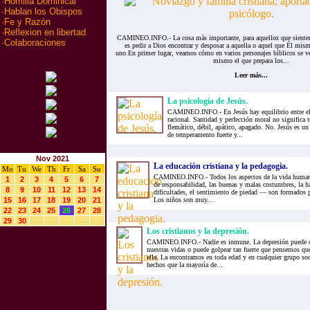
·
Homilia Dominical
·
Hablan los Obispos
·
Fe y Razón
·
Reflexion en libertad
CAMINEO.INFO.- La cosa más importante, para aquellos que sienten
·
Colaboraciones
es pedir a Dios encontrar y desposar a aquella o aquel que Él mis
uno.En primer lugar, veamos cómo en varios personajes bíblicos se v
mismo el que prepara los...
Leer más...
La psicología de Jesús.
CAMINEO.INFO.- En Jesús hay equilibrio entre el
racional. Santidad y perfección moral no significa
flemático, débil, apático, apagado. No. Jesús es u
de temperamento fuerte y...
Nov 2021
La educación cristiana y la pedagogia.
Mo
Tu
We
Th
Fr
Sa
Su
CAMINEO.INFO.- Todos los aspectos de la vida humana 
1
2
3
4
5
6
7
de responsabilidad, las buenas y malas costumbres, la ha
8
9
10
11
12
13
14
dificultades, el sentimiento de piedad — son formados p
15
16
17
18
19
20
21
Los niños son muy...
22
23
24
25
26
27
28
29
30
Los cristianos y la depresión.
CAMINEO.INFO.- Nadie es inmune. La depresión puede de
nuestras vidas o puede golpear tan fuerte que pensemos q
ella. La encontramos en toda edad y en cualquier grupo s
hechos que la mayoría de...