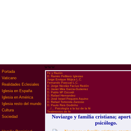
www
Portada
·
Fe y Razón
·
D. Ramiro Pellitero Iglesias
Vaticano
·
Jorge Enrique Mújica L.C.
·
Fernando Pascual L.C.
Realidades Eclesiales
·
D. Jorge Nicolás Facíus Redón
·
D. Javier Mira Garcia-Gutierrez
Iglesia en España
·
D. Pablo Mª Ozcoidi
·
D. Rafael Hernandez
Iglesia en América
·
D. José Israel Pequero Aquino
·
D. Rafael Tortonda Zarzoso
Iglesia resto del mundo
·
D. Paulo Reis Godinho
·
.../... Psicología a la luz de la fé
Cultura
·
Testimonios de fe
Noviazgo y familia cristiana; apor
Sociedad
psicólogo.