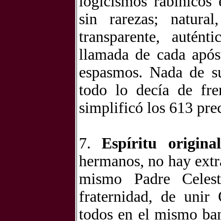
logicismos rabínicos e
sin rarezas; natura
transparente, autént
llamada de cada apóst
espasmos. Nada de su
todo lo decía de fre
simplificó los 613 pre
7.
Espíritu origina
hermanos, no hay extr
mismo Padre Celesti
fraternidad, de unir
todos en el mismo ban