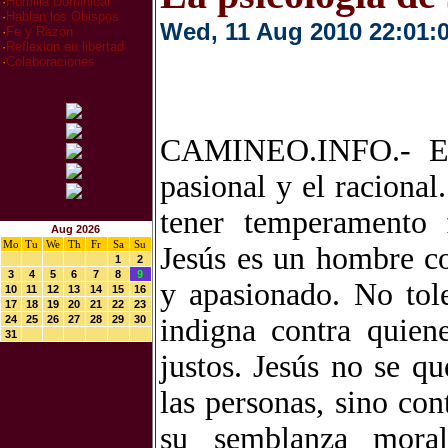
·
Homilia Dominical
·
Hablan los Obispos
Wed, 11 Aug 2010 22:01:
·
Fe y Razón
·
Reflexion en libertad
·
Colaboraciones
CAMINEO.INFO.- En 
pasional y el racional
tener temperamento f
Aug 2026
Mo
Tu
We
Th
Fr
Sa
Su
Jesús es un hombre c
1
2
3
4
5
6
7
8
9
y apasionado. No tole
10
11
12
13
14
15
16
17
18
19
20
21
22
23
24
25
26
27
28
29
30
indigna contra quiene
31
justos. Jesús no se q
las personas, sino con
su semblanza moral