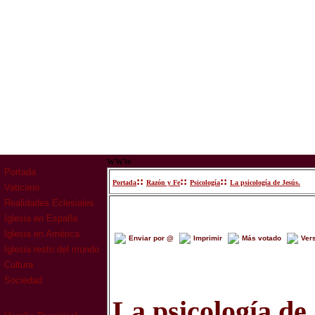
www
Portada
::
::
::
Portada
Razón y Fe
Psicología
La psicología de Jesús.
Vaticano
Realidades Eclesiales
Iglesia en España
Iglesia en América
Enviar por @
Imprimir
Más votado
Ver
Iglesia resto del mundo
Cultura
Sociedad
La psicología de 