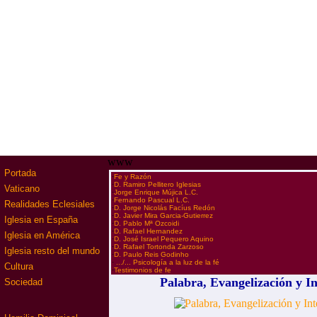
www
Portada
·
Fe y Razón
·
D. Ramiro Pellitero Iglesias
Vaticano
·
Jorge Enrique Mújica L.C.
·
Fernando Pascual L.C.
Realidades Eclesiales
·
D. Jorge Nicolás Facíus Redón
·
D. Javier Mira Garcia-Gutierrez
Iglesia en España
·
D. Pablo Mª Ozcoidi
·
D. Rafael Hernandez
Iglesia en América
·
D. José Israel Pequero Aquino
·
D. Rafael Tortonda Zarzoso
Iglesia resto del mundo
·
D. Paulo Reis Godinho
·
.../... Psicología a la luz de la fé
Cultura
·
Testimonios de fe
Palabra, Evangelización y In
Sociedad