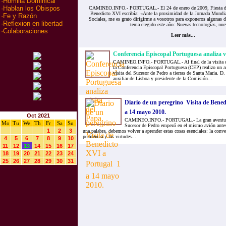
·
Homilia Dominical
·
Hablan los Obispos
CAMINEO.INFO.- PORTUGAL.- El 24 de enero de 2009, Fiesta de 
Benedicto XVI escribía: «Ante la proximidad de la Jornada Mundi
·
Fe y Razón
Sociales, me es grato dirigirme a vosotros para exponeros algunas d
·
Reflexion en libertad
tema elegido este año: Nuevas tecnologías, nue
·
Colaboraciones
Leer más...
Conferencia Episcopal Portuguesa analiza vi
CAMINEO.INFO.- PORTUGAL.- Al final de la visita d
la Conferencia Episcopal Portuguesa (CEP) realizo un an
visita del Sucesor de Pedro a tierras de Santa Maria. D
auxiliar de Lisboa y presidente de la Comisión...
Diario de un peregrino  Visita de Bened
a 14 mayo 2010.
Oct 2021
CAMINEO.INFO.- PORTUGAL.- La gran aventura de
Mo
Tu
We
Th
Fr
Sa
Su
Sucesor de Pedro empezó en el mismo avión antes 
1
2
3
una palabra, debemos volver a aprender estas cosas esenciales: la conver
penitencia y las virtudes...
4
5
6
7
8
9
10
11
12
13
14
15
16
17
18
19
20
21
22
23
24
25
26
27
28
29
30
31