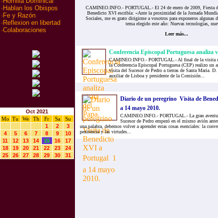
·
Homilia Dominical
·
Hablan los Obispos
CAMINEO.INFO.- PORTUGAL.- El 24 de enero de 2009, Fiesta de 
Benedicto XVI escribía: «Ante la proximidad de la Jornada Mundi
·
Fe y Razón
Sociales, me es grato dirigirme a vosotros para exponeros algunas d
·
Reflexion en libertad
tema elegido este año: Nuevas tecnologías, nue
·
Colaboraciones
Leer más...
Conferencia Episcopal Portuguesa analiza vi
CAMINEO.INFO.- PORTUGAL.- Al final de la visita d
la Conferencia Episcopal Portuguesa (CEP) realizo un an
visita del Sucesor de Pedro a tierras de Santa Maria. D
auxiliar de Lisboa y presidente de la Comisión...
Diario de un peregrino  Visita de Bened
a 14 mayo 2010.
Oct 2021
CAMINEO.INFO.- PORTUGAL.- La gran aventura de
Mo
Tu
We
Th
Fr
Sa
Su
Sucesor de Pedro empezó en el mismo avión antes 
1
2
3
una palabra, debemos volver a aprender estas cosas esenciales: la conver
penitencia y las virtudes...
4
5
6
7
8
9
10
11
12
13
14
15
16
17
18
19
20
21
22
23
24
25
26
27
28
29
30
31