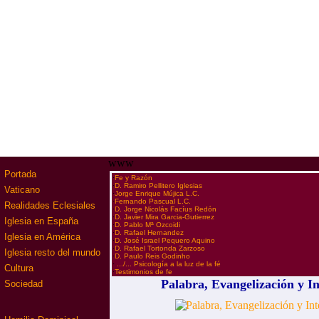
www
Portada
·
Fe y Razón
·
D. Ramiro Pellitero Iglesias
Vaticano
·
Jorge Enrique Mújica L.C.
·
Fernando Pascual L.C.
Realidades Eclesiales
·
D. Jorge Nicolás Facíus Redón
·
D. Javier Mira Garcia-Gutierrez
Iglesia en España
·
D. Pablo Mª Ozcoidi
·
D. Rafael Hernandez
Iglesia en América
·
D. José Israel Pequero Aquino
·
D. Rafael Tortonda Zarzoso
Iglesia resto del mundo
·
D. Paulo Reis Godinho
·
.../... Psicología a la luz de la fé
Cultura
·
Testimonios de fe
Palabra, Evangelización y In
Sociedad