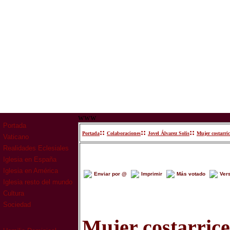
www
Portada
::
::
::
Portada
Colaboraciones
Jovel Álvarez Solis
Mujer costarri
Vaticano
Realidades Eclesiales
Iglesia en España
Iglesia en América
Enviar por @
Imprimir
Más votado
Ver
Iglesia resto del mundo
Cultura
Sociedad
Mujer costarric