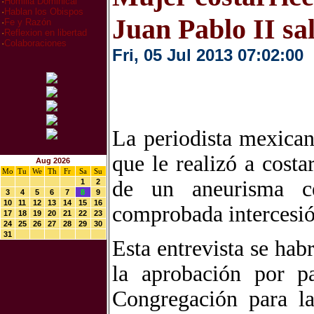
·
Homilia Dominical
·
Hablan los Obispos
Juan Pablo II sal
·
Fe y Razón
·
Reflexion en libertad
·
Colaboraciones
Fri, 05 Jul 2013 07:02:00
La periodista mexican
que le realizó a cost
Aug 2026
Mo
Tu
We
Th
Fr
Sa
Su
de un aneurisma cer
1
2
3
4
5
6
7
8
9
10
11
12
13
14
15
16
comprobada intercesió
17
18
19
20
21
22
23
24
25
26
27
28
29
30
31
Esta entrevista se hab
la aprobación por p
Congregación para l