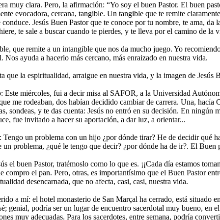
a muy clara. Pero, la afirmación: “Yo soy el buen Pastor. El buen pasto
nte evocadora, cercana, tangible. Un tangible que te remite claramente
te conduce. Jesús Buen Pastor que te conoce por tu nombre, te ama, da la
hiere, te sale a buscar cuando te pierdes, y te lleva por el camino de la v
le, que remite a un intangible que nos da mucho juego. Yo recomiend
l. Nos ayuda a hacerlo más cercano, más enraizado en nuestra vida.
a que la espiritualidad, arraigue en nuestra vida, y la imagen de Jesús 
 Este miércoles, fui a decir misa al SAFOR, a la Universidad Autónom
 que me rodeaban, dos habían decidido cambiar de carrera. Una, hacía Cl
as, sondeas, y te das cuenta: Jesús no entró en su decisión. En ningún 
ce, fue invitado a hacer su aportación, a dar luz, a orientar...
 Tengo un problema con un hijo ¿por dónde tirar? He de decidir qué h
ne un problema, ¿qué le tengo que decir? ¿por dónde ha de ir?. El Buen 
s el buen Pastor, tratémoslo como lo que es. ¡¡Cada día estamos toman
e compro el pan. Pero, otras, es importantísimo que el Buen Pastor entre
itualidad desencarnada, que no afecta, casi, casi, nuestra vida.
erido a mí: el hotel monasterio de San Marçal ha cerrado, está situado
é; genial, podría ser un lugar de encuentro sacerdotal muy bueno, en el
iones muy adecuadas. Para los sacerdotes, entre semana, podría converti