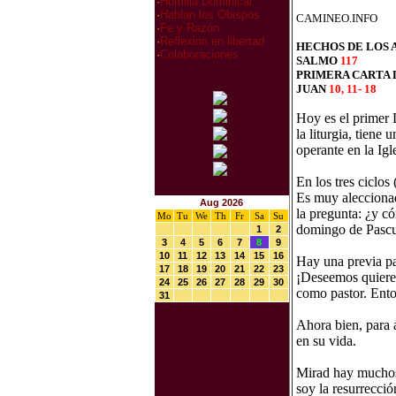
·
Homilia Dominical
·
Hablan los Obispos
CAMINEO.INFO
·
Fe y Razón
·
Reflexion en libertad
HECHOS DE LOS
·
Colaboraciones
SALMO
117
PRIMERA CARTA 
JUAN
10, 11- 18
Hoy es el primer
la liturgia, tiene
operante en la Igl
En los tres ciclo
Es muy aleccionad
Aug 2026
la pregunta: ¿y c
Mo
Tu
We
Th
Fr
Sa
Su
domingo de Pascua
1
2
3
4
5
6
7
8
9
10
11
12
13
14
15
16
Hay una previa par
17
18
19
20
21
22
23
¡Deseemos quiere d
24
25
26
27
28
29
30
como pastor. Ento
31
Ahora bien, para 
en su vida.
Mirad hay muchos 
soy la resurrecció