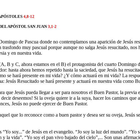
 APÓSTOLES
4,8-12
DEL APÓSTOL SAN JUAN
3,1-2
 Domingo de Pascua donde no contemplamos una aparición de Jesús res
 un trasfondo muy pascual porque aunque no salga Jesús resucitado, nos 
esia y en nuestra vida.
s (A, B y C, ahora estamos en el B) el protagonista del cuarto Domingo 
or: hasta ahora hemos repetido hasta la saciedad, que Jesús ha resucita
ómo se hará presente en mi vida? ¿Y cómo actuará en mi vida? La respues
: Jesús Resucitado se hará presente y actuará en nuestra vida como Bu
a que Jesús pueda llegar a ser para nosotros el Buen Pastor, la previa 
ecir deseemos! Si la oveja quiere ir a la suya, hacer los caminos que a 
nces, Jesús no puede ejercer de Buen Pastor.
aquel que lo reconoce como a buen pastor y desea ser su oveja, Jesús se
“Yo soy...” de Jesús en el evangelio. “Jo soy la luz del mundo”. “Yo s
n y la vida”. “Yo soy el pan vivo bajado del cielo”,... Son unas afirmac