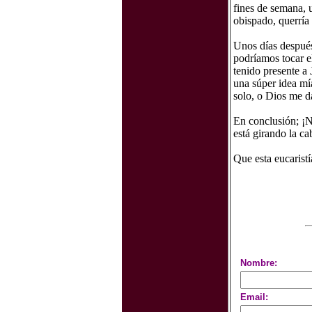
fines de semana, u
obispado, querría 
Unos días después
podríamos tocar e
tenido presente a 
una súper idea mía
solo, o Dios me d
En conclusión; ¡N
está girando la c
Que esta eucaristí
Nombre:
Email: