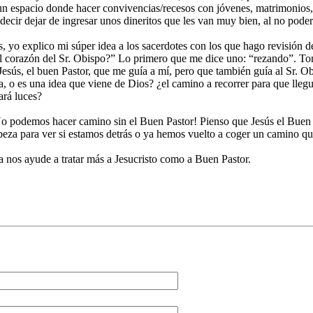
n espacio donde hacer convivencias/recesos con jóvenes, matrimonios, te
decir dejar de ingresar unos dineritos que les van muy bien, al no poder 
, yo explico mi súper idea a los sacerdotes con los que hago revisión 
l corazón del Sr. Obispo?” Lo primero que me dice uno: “rezando”. To
Jesús, el buen Pastor, que me guía a mí, pero que también guía al Sr. O
, o es una idea que viene de Dios? ¿el camino a recorrer para que llegu
ará luces?
o podemos hacer camino sin el Buen Pastor! Pienso que Jesús el Buen 
abeza para ver si estamos detrás o ya hemos vuelto a coger un camino qu
a nos ayude a tratar más a Jesucristo como a Buen Pastor.