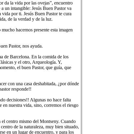
r da la vida por las ovejas”, encuentro
 a un intangible: Jesús Buen Pastor va
 vida por ti. Jesús Buen Pastor te cura
ida, de la verdad y de la luz.
o mucho hacernos presente esta imagen
Buen Pastor, nos ayuda.
a de Barcelona. En la comida de los
ásicas y el otro, Arqueología. Y,
momento, el buen Pastor, que guía, que
acer con una casa deshabitada, ¿por dónde
pastor responde!!
do decisiones!! Algunas no hace falta
 en nuestra vida, sino, corremos el riesgo
 en el centro mismo del Montseny. Cuando
 centro de la naturaleza, muy bien situado,
rse en un lugar de encuentro, y para los