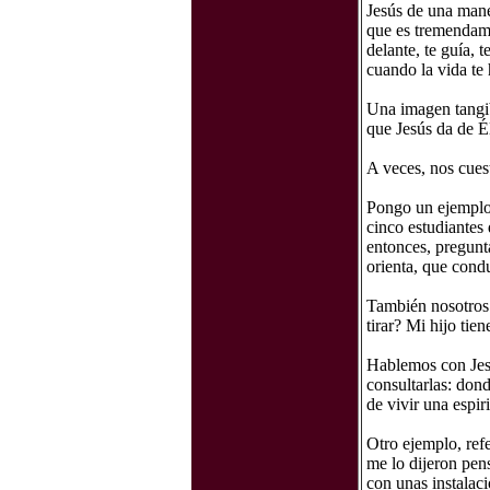
Jesús de una maner
que es tremendame
delante, te guía, 
cuando la vida te 
Una imagen tangib
que Jesús da de É
A veces, nos cuest
Pongo un ejemplo:
cinco estudiantes
entonces, pregunt
orienta, que condu
También nosotros:
tirar? Mi hijo tie
Hablemos con Jesú
consultarlas: dond
de vivir una espir
Otro ejemplo, ref
me lo dijeron pens
con unas instalac