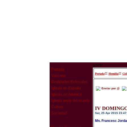
www
Portada
::
::
Portada
Homilia
Cic
Vaticano
Realidades Eclesiales
Iglesia en España
Enviar por @
Iglesia en América
Iglesia resto del mundo
Cultura
IV DOMINGO
Sociedad
Sat, 25 Apr 2015 23:47
Mn. Francesc Jorda