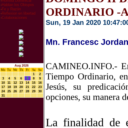
·
Homilia Dominical
·
Hablan los Obispos
ORDINARIO -
·
Fe y Razón
·
Reflexion en libertad
·
Colaboraciones
Sun, 19 Jan 2020 10:47:0
Mn. Francesc Jordan
CAMINEO.INFO.- Emp
Aug 2026
Mo
Tu
We
Th
Fr
Sa
Su
Tiempo Ordinario, en
1
2
3
4
5
6
7
8
9
10
11
12
13
14
15
16
Jesús, su predicació
17
18
19
20
21
22
23
24
25
26
27
28
29
30
opciones, su manera d
31
La finalidad de 