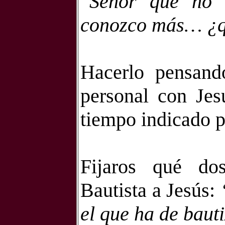
“
Señor que no 
conozco más… ¿q
Hacerlo
pensando
personal con Jes
tiempo indicado p
Fijaros qué do
Bautista a Jesús:
el que ha de baut