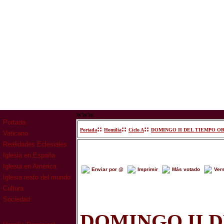
www
Portada
::
::
::
Portada
Homilia
Ciclo A
DOMINGO II DEL TIEMPO OR
Vaticano
Realidades Eclesiales
Iglesia en España
Iglesia en América
Enviar por @
Imprimir
Más votado
Ver
Iglesia resto del mundo
Cultura
Sociedad
DOMINGO II 