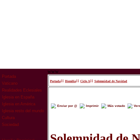
www
Portada
::
::
::
Portada
Homilia
Ciclo A
Solemnidad de Navidad
Vaticano
Realidades Eclesiales
Iglesia en España
Iglesia en América
Enviar por @
Imprimir
Más votado
Ver
Iglesia resto del mundo
Cultura
Sociedad
Solemnidad de 