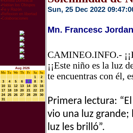
·
Homilia Dominical
·
Hablan los Obispos
Sun, 25 Dec 2022 09:47:0
·
Fe y Razón
·
Reflexion en libertad
·
Colaboraciones
Mn. Francesc Jordan
CAMINEO.INFO.- ¡¡En 
¡¡Este niño es la luz d
Aug 2026
Mo
Tu
We
Th
Fr
Sa
Su
te encuentras con él, e
1
2
3
4
5
6
7
8
9
10
11
12
13
14
15
16
17
18
19
20
21
22
23
24
25
26
27
28
29
30
Primera lectura: “E
31
vio una luz grande;
luz les brilló”.