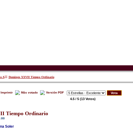
::
lo A
Domingo XXVII Tiempo Ordinario
Imprimir
Más votado
Versión PDF
4.5 / 5
(13 Votos)
I Tiempo Ordinario
4:00
na Soler