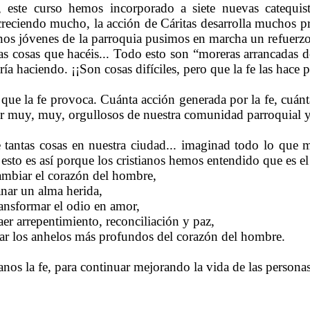
!), este curso hemos incorporado a siete nuevas catequis
creciendo mucho, la acción de Cáritas desarrolla muchos pr
unos jóvenes de la parroquia pusimos en marcha un refuerzo e
as cosas que hacéis... Todo esto son “moreras arrancadas de
aría haciendo. ¡¡Son cosas difíciles, pero que la fe las hace p
o que la fe provoca. Cuánta acción generada por la fe, cuán
r muy, muy, orgullosos de nuestra comunidad parroquial y 
 tantas cosas en nuestra ciudad... imaginad todo lo que
 esto es así porque los cristianos hemos entendido que es e
mbiar el corazón del hombre,
nar un alma herida,
ansformar el odio en amor,
er arrepentimiento, reconciliación y paz,
ar los anhelos más profundos del corazón del hombre.
nos la fe, para continuar mejorando la vida de las persona