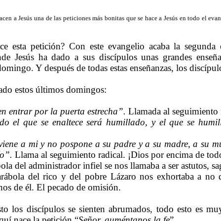
acen a Jesús una de las peticiones más bonitas que se hace a Jesús en todo el evan
e esta petición? Con este evangelio acaba la segunda 
nde Jesús ha dado a sus discípulos unas grandes ense
omingo. Y después de todas estas enseñanzas, los discípul
do estos últimos domingos:
n entrar por la puerta estrecha”.
Llamada al seguimiento r
o el que se enaltece será humillado, y el que se humil
viene a mi y no pospone a su padre y a su madre, a su mu
ío”.
Llama al seguimiento radical. ¡Dios por encima de tod
ola del administrador infiel se nos llamaba a ser astutos, sa
rábola del rico y del pobre Lázaro nos exhortaba a no 
os de él. El pecado de omisión.
to los discípulos se sienten abrumados, todo esto es muy 
quí nace la petición “
Señor, auméntanos la fe
”.