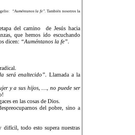
gelio:
“Auméntanos la fe”.
También nosotros la
etapa del camino
de Jesús hacia
ñanzas, que hemos ido escuchando
os dicen:
“Auméntanos la fe”.
adical.
la será enaltecido”.
Llamada a la
jer y a sus hijos, …, no puede ser
o!
gaces en las cosas de Dios.
despreocuparnos del pobre, sino a
difícil, todo esto supera nuestras