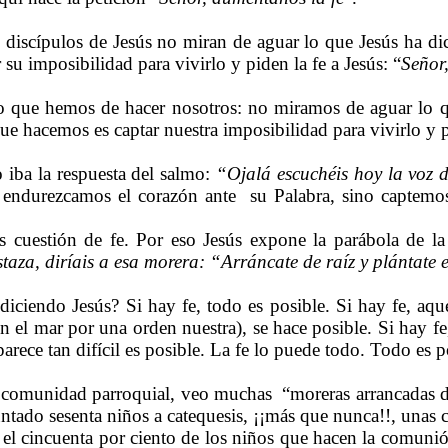
s discípulos de Jesús no miran de aguar lo que Jesús ha d
 su imposibilidad para vivirlo y piden la fe a Jesús: “
Señor
o que hemos de hacer nosotros: no miramos de aguar lo 
ue hacemos es captar nuestra imposibilidad para vivirlo y p
o iba la respuesta del salmo:
“Ojalá escuchéis hoy la voz 
ndurezcamos el corazón ante
su Palabra, sino captemo
s cuestión de fe. Por eso Jesús expone la parábola de l
taza, diríais a esa morera: “Arráncate de raíz y plántate 
diciendo Jesús? Si hay fe, todo es posible. Si hay fe, aqu
en el mar por una orden nuestra), se hace posible. Si hay fe
ece tan difícil es posible. La fe lo puede todo. Todo es po
a comunidad parroquial, veo muchas
“moreras arrancadas d
ntado sesenta niños a catequesis, ¡¡más que nunca!!, unas 
 el cincuenta por ciento de los niños que hacen la comuni