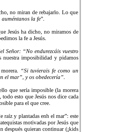
icho, no miran de rebajarlo. Lo que
, auméntanos la fe
”.
que Jesús ha dicho, no miramos de
edimos la fe a Jesús.
del Señor: “No endurezcáis vuestro
s nuestra imposibilidad y pidamos
a morera.
“Si tuvierais fe como un
en el mar”, y os obedecería”.
ello que sería imposible (la morera
, todo esto que Jesús nos dice cada
sible para el que cree.
e raíz y plantadas enh el mar”: este
catequistas motivadas por Jesús que
ón después quieran continuar (¡kids