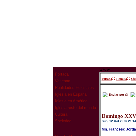
www
Portada
::
::
Portada
Homilia
Cic
Vaticano
Realidades Eclesiales
Iglesia en España
Enviar por @
Iglesia en América
Iglesia resto del mundo
Cultura
Domingo XXVI
Sociedad
Sun, 12 Oct 2025 21:4
Mn. Francesc Jorda