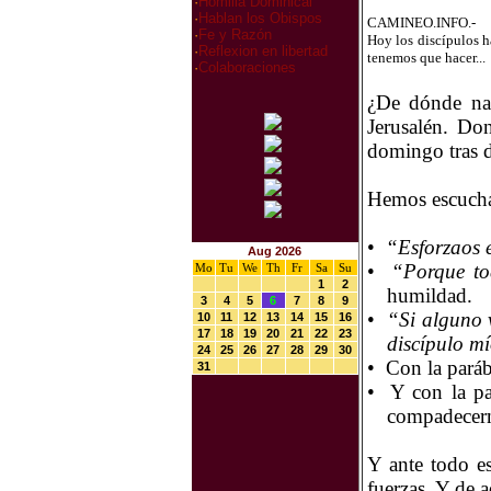
·
Homilia Dominical
·
Hablan los Obispos
CAMINEO.INFO.-
·
Fe y Razón
Hoy los discípulos h
·
Reflexion en libertad
tenemos que hacer...
·
Colaboraciones
¿De dónde nac
Jerusalén. Do
domingo tras d
Hemos escucha
•
“Esforzaos e
Aug 2026
•
“Porque tod
Mo
Tu
We
Th
Fr
Sa
Su
1
2
humildad.
3
4
5
6
7
8
9
•
“Si alguno 
10
11
12
13
14
15
16
17
18
19
20
21
22
23
discípulo m
24
25
26
27
28
29
30
•
Con la paráb
31
•
Y con la pa
compadecern
Y ante todo es
fuerzas. Y de a