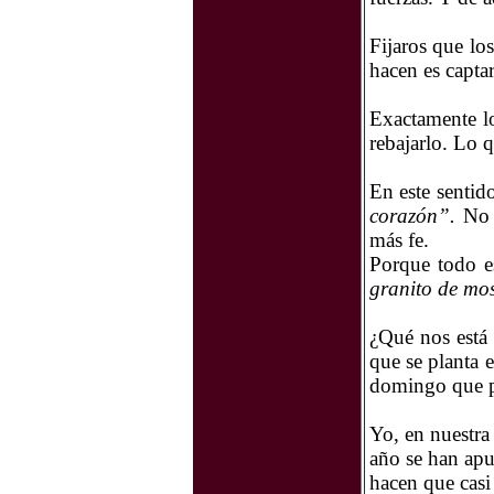
Fijaros que lo
hacen es captar
Exactamente l
rebajarlo. Lo q
En este sentid
corazón”.
No e
más fe.
Porque todo e
granito de mos
¿Qué nos está 
que se planta 
domingo que par
Yo, en nuestr
año se han apu
hacen que casi