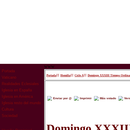
www
Portada
::
::
::
Portada
Homilia
Ciclo A
Domingo XXXIII Tiempo Ordina
Vaticano
Realidades Eclesiales
Iglesia en España
Iglesia en América
Enviar por @
Imprimir
Más votado
Ver
Iglesia resto del mundo
Cultura
Sociedad
Domingo XXXII