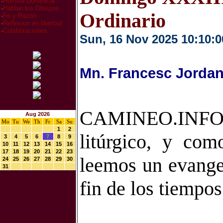
·
Homilia Dominical
·
Hablan los Obispos
Ordinario
·
Fe y Razón
·
Reflexion en libertad
·
Colaboraciones
Sun, 16 Nov 2025 10:10:0
Mn. Francesc Jordan
CAMINEO.INFO.-
Aug 2026
Mo
Tu
We
Th
Fr
Sa
Su
1
2
litúrgico, y com
3
4
5
6
7
8
9
10
11
12
13
14
15
16
17
18
19
20
21
22
23
leemos un evangel
24
25
26
27
28
29
30
31
fin de los tiempos