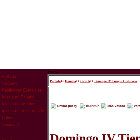
www
Portada
::
::
::
Portada
Homilia
Ciclo A
Domingo IV Tiempo Ordinario
Vaticano
Realidades Eclesiales
Iglesia en España
Iglesia en América
Enviar por @
Imprimir
Más votado
Ver
Iglesia resto del mundo
Cultura
Sociedad
Domingo IV Tie