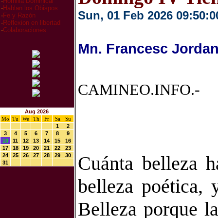
·
Homilia Dominical
·
Hablan los Obispos
Sun, 01 Feb 2026 09:50:0
·
Fe y Razón
·
Reflexion en libertad
·
Colaboraciones
Mn. Francesc Jordan
CAMINEO.INFO.-
Aug 2026
Mo
Tu
We
Th
Fr
Sa
Su
1
2
3
4
5
6
7
8
9
10
11
12
13
14
15
16
17
18
19
20
21
22
23
24
25
26
27
28
29
30
Cuánta belleza h
31
belleza poética, 
Belleza porque l